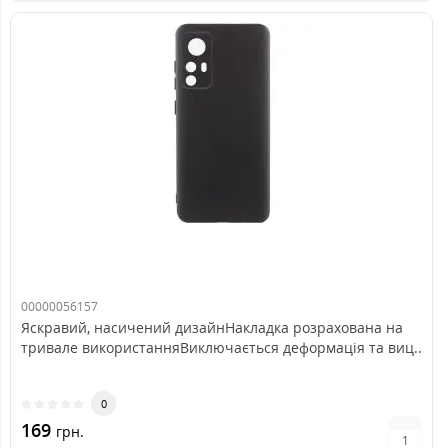
00000056157
Яскравий, насичений дизайнНакладка розрахована на
тривале використанняВиключається деформація та виц..
0
169
грн.