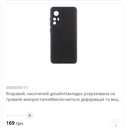
00000056157
Яскравий, насичений дизайнНакладка розрахована на
тривале використанняВиключається деформація та виц..
0
169
грн.