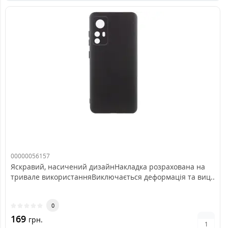
00000056157
Яскравий, насичений дизайнНакладка розрахована на
тривале використанняВиключається деформація та виц..
0
169
грн.