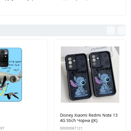
Disney Xiaomi Redmi Note 13
4G Stich Чорна ((K)
597
00000067121