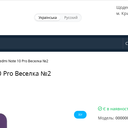
Щоден
м. Кр
Українська
Русский
С
edmi Note 10 Pro Веселка №2
0 Pro Веселка №2
Є в наявност
Хіт
Модель:
00000