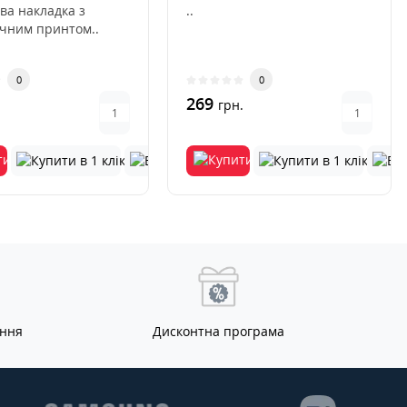
ва накладка з
..
ичним принтом..
0
0
269
.
грн.
ання
Дисконтна програма