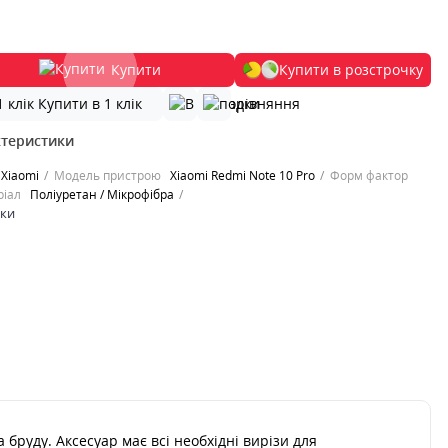
Купити
Купити в розстрочку
Купити в 1 клік
ктеристики
Xiaomi
Модель пристрою
Xiaomi Redmi Note 10 Pro
Форм фактор
ріал
Поліуретан / Мікрофібра
ики
бруду. Аксесуар має всі необхідні вирізи для