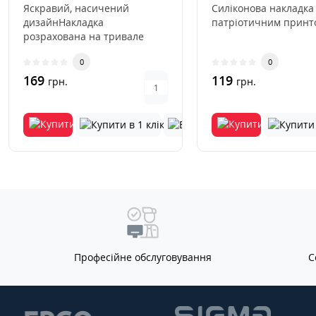
Яскравий, насичений
Силіконова накладка
дизайнНакладка
патріотичним принто
розрахована на тривале
використанняВиключається
0
0
деформація та виц..
169
119
грн.
грн.
Професійне обслуговування
С