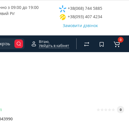
но з 09:00 до 19:00
+38(068) 744 5885
ивий Ріг
+38(093) 407 4234
Замовити дзвінок
0
Вітаю,
крізь
Увійдіть в кабінет
і
0
043990