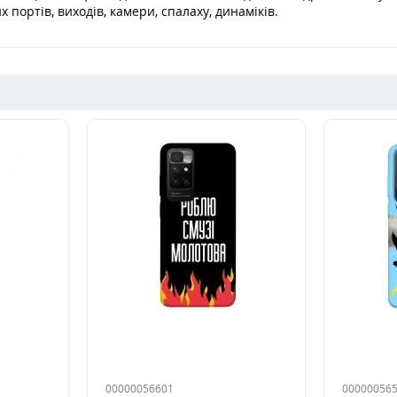
 портів, виходів, камери, спалаху, динаміків.
00000056601
00000056