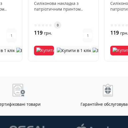
 з
Силіконова накладка з
Силіконо
м..
патріотичним принтом..
патріот
0
119
119
грн.
грн
ертифіковані товари
Гарантійне обслуговув