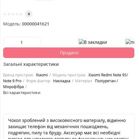
0
Модель:
00000041621
Продано
Загальні характеристики
Бренд пристрою
Xiaomi
Модель пристрою
Xiaomi Redmi Note 9S/
Note 9 Pro
Форм фактор
Накладка
Матеріал
Поліуретан /
Мікрофібра
Всі характеристики
Чохол зроблений з високоякісного матеріалу, відмінно
захищає телефон від механічних пошкоджень,
подряпин, пилу та бруду. Аксесуар має всі необхідні
вирізи для швидкого доступу до функціональних клавіш,