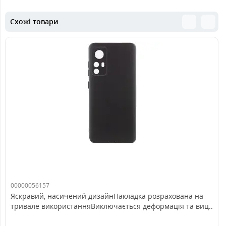
Схожі товари
00000056157
Яскравий, насичений дизайнНакладка розрахована на
тривале використанняВиключається деформація та виц..