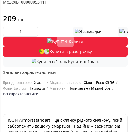
Модель:
00000053111
209
грн.
Купити
Купити в розстрочку
Купити в 1 клік
Загальні характеристики
Бренд пристрою
Xiaomi
Модель пристрою
Xiaomi Poco X5 5G
Форм фактор
Накладка
Матеріал
Поліуретан / Мікрофібра
Всі характеристики
ICON Armorsstandart - це склянку рідкого силікону, який
забезпечить вашому смартфоні надійним захистом від
ударів та падінь. Завдяки м'якій підкладці мікрофібри,