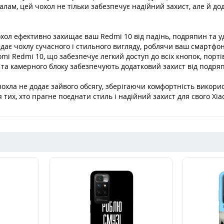
алам, цей чохол не тільки забезпечує надійний захист, але й 
чохол ефективно захищає ваш Redmi 10 від падінь, подряпин та 
адає чохлу сучасного і стильного вигляду, роблячи ваш смартф
i Redmi 10, що забезпечує легкий доступ до всіх кнопок, порті
я та камерного блоку забезпечують додатковий захист від подряп
чохла не додає зайвого обсягу, зберігаючи комфортність викори
 тих, хто прагне поєднати стиль і надійний захист для свого Xi