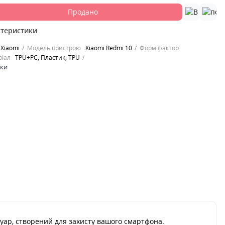
Продано
ктеристики
Xiaomi
Модель пристрою
Xiaomi Redmi 10
Форм фактор
ріал
TPU+PC, Пластик, TPU
ики
суар, створений для захисту вашого смартфона.