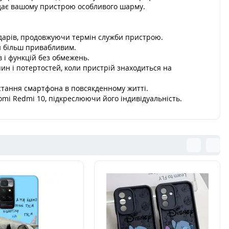
додає вашому пристрою особливого шарму.
ударів, продовжуючи термін служби пристрою.
он більш привабливим.
в і функцій без обмежень.
ин і потертостей, коли пристрій знаходиться на
стання смартфона в повсякденному житті.
aomi Redmi 10, підкреслюючи його індивідуальність.