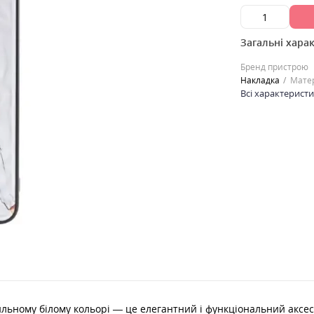
Загальні хара
Бренд пристрою
Накладка
Мате
Всі характерист
тильному білому кольорі — це елегантний і функціональний аксе