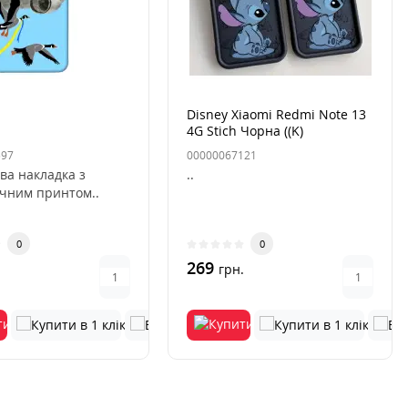
Disney Xiaomi Redmi Note 13
4G Stich Чорна ((K)
597
00000067121
ва накладка з
..
ичним принтом..
0
0
269
.
грн.