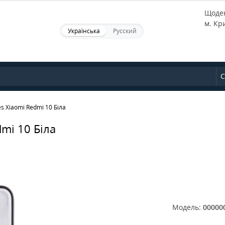
Щоден
м. Кр
Українська
Русский
С
s Xiaomi Redmi 10 Біла
mi 10 Біла
Модель:
00000