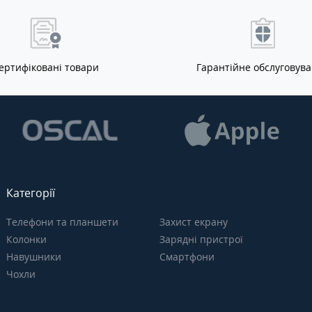
ертифіковані товари
Гарантійне обслуговув
Категорії
Телефони та планшети
Захист екрану
Колонки
Зарядні пристрої
Навушники
Смартфони
Чохли