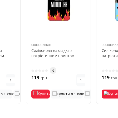
00000056601
00000056
 з
Силіконова накладка з
Силіконо
м..
патріотичним принтом..
патріот
0
119
119
грн.
грн