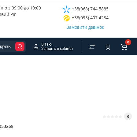
но з 09:00 до 19:00
+38(068) 744 5885
ивий Ріг
+38(093) 407 4234
Замовити дзвінок
0
Вітаю,
крізь
Увійдіть в кабінет
0
053268