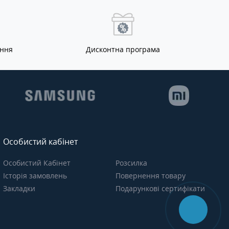
ання
Дисконтна програма
Особистий кабінет
Особистий Кабінет
Розсилка
Історія замовлень
Повернення товару
Закладки
Подарункові сертифікати