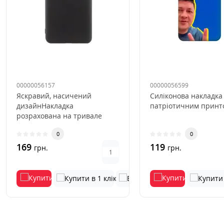
00000056157
00000056599
Яскравий, насичений
Силіконова накладка
дизайнНакладка
патріотичним принто
розрахована на тривале
використанняВиключається
0
0
деформація та виц..
169
119
грн.
грн.