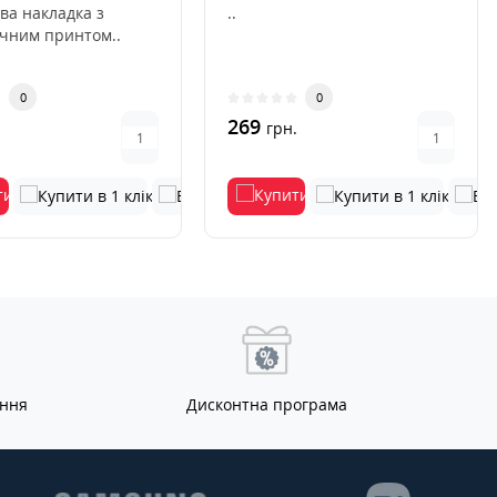
ва накладка з
..
ичним принтом..
0
0
269
.
грн.
ання
Дисконтна програма