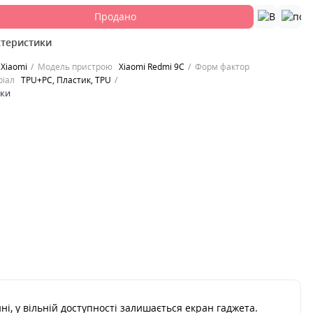
Продано
ктеристики
Xiaomi
Модель пристрою
Xiaomi Redmi 9C
Форм фактор
ріал
TPU+PC, Пластик, TPU
ики
і, у вільній доступності залишається екран гаджета.