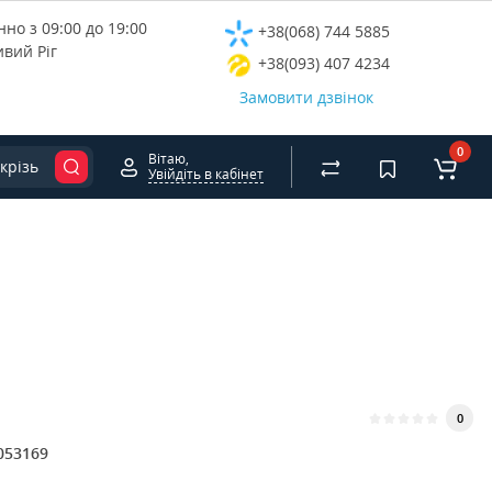
но з 09:00 до 19:00
+38(068) 744 5885
ивий Ріг
+38(093) 407 4234
Замовити дзвінок
0
Вітаю,
крізь
Увійдіть в кабінет
0
053169