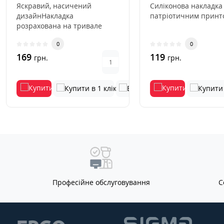
Яскравий, насичений
Силіконова накладка
дизайнНакладка
патріотичним принто
розрахована на тривале
використанняВиключається
0
0
деформація та виц..
169
119
грн.
грн.
Професійне обслуговування
С