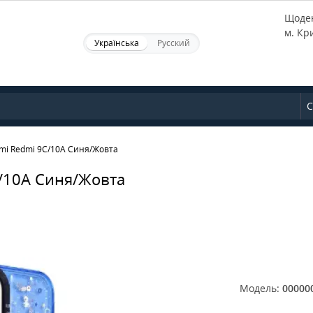
Щоден
м. Кр
Українська
Русский
С
omi Redmi 9C/10A Синя/Жовта
C/10A Синя/Жовта
Модель:
00000