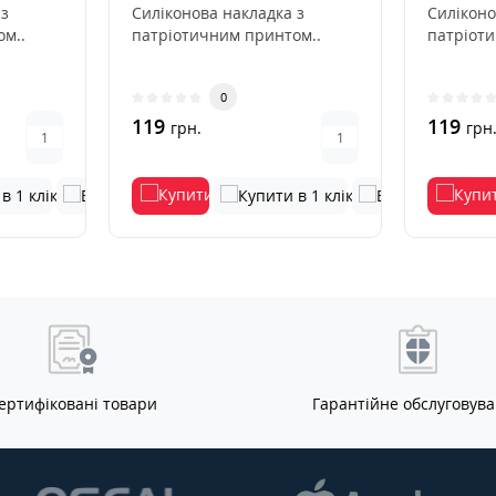
 з
Силіконова накладка з
Силіконо
м..
патріотичним принтом..
патріот
0
119
119
грн.
грн
ертифіковані товари
Гарантійне обслуговув