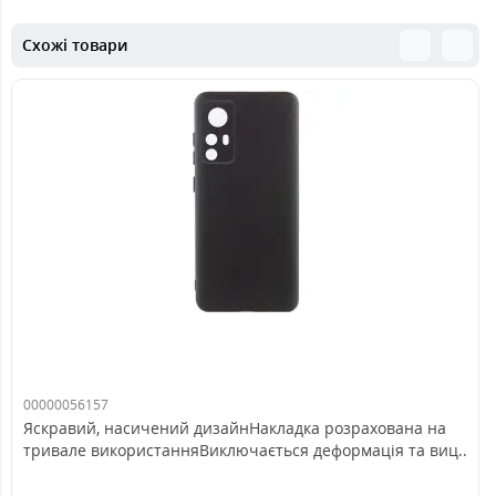
Схожі товари
00000056157
Яскравий, насичений дизайнНакладка розрахована на
тривале використанняВиключається деформація та виц..