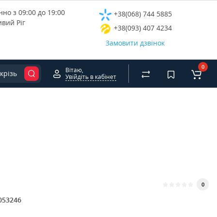
но з 09:00 до 19:00
+38(068) 744 5885
ивий Ріг
+38(093) 407 4234
Замовити дзвінок
0
Вітаю,
крізь
Увійдіть в кабінет
0
053246