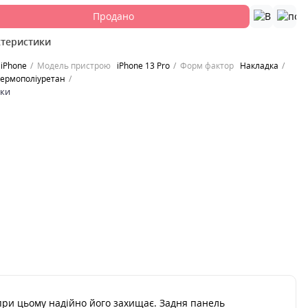
Продано
ктеристики
iPhone
Модель пристрою
iPhone 13 Pro
Форм фактор
Накладка
Термополіуретан
ики
при цьому надійно його захищає. Задня панель