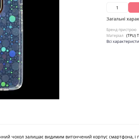
Загальні хара
Бренд пристрою
Матеріал
(TPU) 
Всі характерист
ручний чохол залишає видимим витончений корпус смартфона, і 