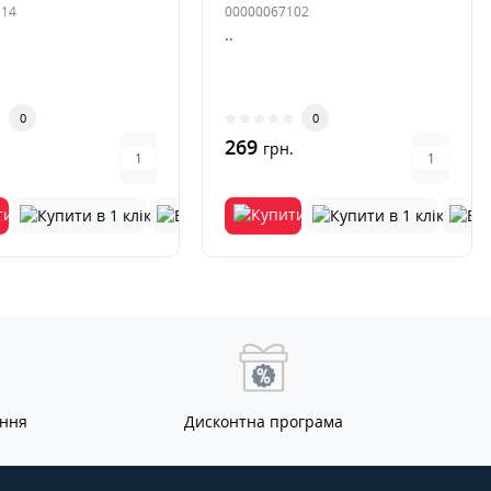
114
00000067102
..
0
0
269
.
грн.
ання
Дисконтна програма