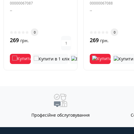
00000067087
00000067088
..
..
0
0
269
269
грн.
грн.
Професійне обслуговування
С