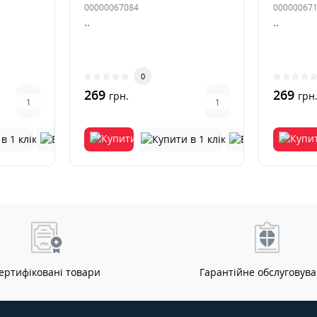
00000067084
00000067
..
..
0
269
269
грн.
грн
ертифіковані товари
Гарантійне обслуговув