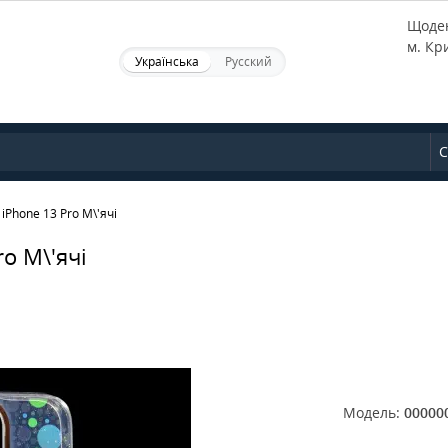
Щоден
м. Кр
Українська
Русский
С
iPhone 13 Pro М\'ячі
o М\'ячі
Модель:
00000