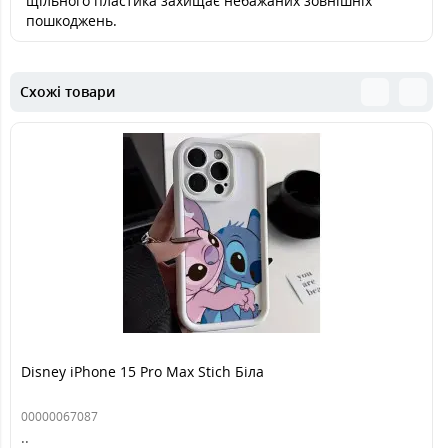
щільного пластика захищає небажаних зовнішніх
пошкоджень.
Схожі товари
Disney iPhone 15 Pro Max Stich Біла
00000067087
..