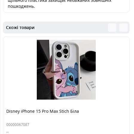
щільного пластика захищає небажаних зовнішніх
пошкоджень.
Схожі товари
Disney iPhone 15 Pro Max Stich Біла
00000067087
..