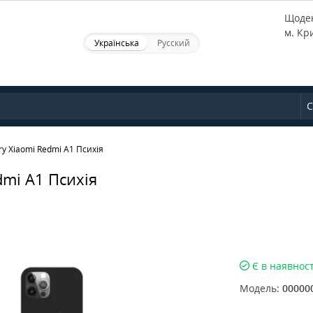
Щоден
м. Кр
Українська
Русский
С
y Xiaomi Redmi А1 Психія
dmi А1 Психія
Є в наявност
Модель:
00000