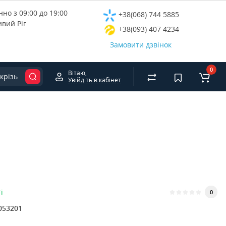
но з 09:00 до 19:00
+38(068) 744 5885
ивий Ріг
+38(093) 407 4234
Замовити дзвінок
0
Вітаю,
крізь
Увійдіть в кабінет
і
0
053201