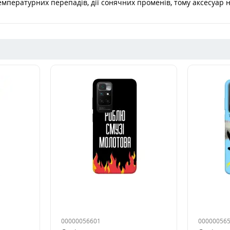
мпературних перепадів, дії сонячних променів, тому аксесуар н
00000056601
00000056