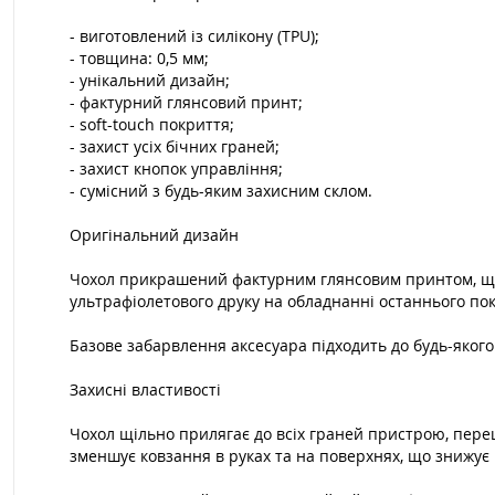
- виготовлений із силікону (TPU);
- товщина: 0,5 мм;
- унікальний дизайн;
- фактурний глянсовий принт;
- soft-touch покриття;
- захист усіх бічних граней;
- захист кнопок управління;
- сумісний з будь-яким захисним склом.
Оригінальний дизайн
Чохол прикрашений фактурним глянсовим принтом, що 
ультрафіолетового друку на обладнанні останнього поко
Базове забарвлення аксесуара підходить до будь-якого 
Захисні властивості
Чохол щільно прилягає до всіх граней пристрою, пер
зменшує ковзання в руках та на поверхнях, що знижує 