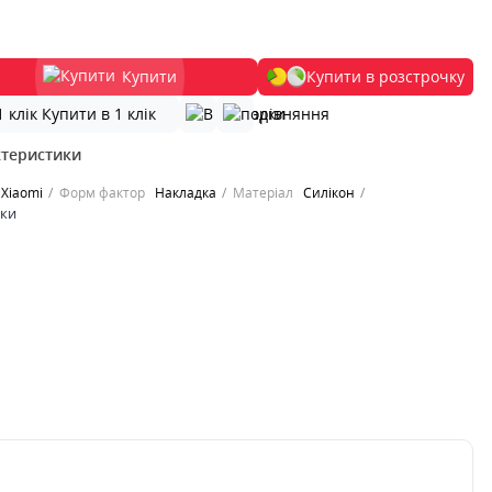
Купити
Купити в розстрочку
Купити в 1 клік
ктеристики
Xiaomi
Форм фактор
Накладка
Матеріал
Силікон
ики