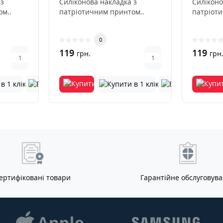
 з
Силіконова накладка з
Силіконо
м..
патріотичним принтом..
патріот
0
119
119
грн.
грн
ертифіковані товари
Гарантійне обслуговув