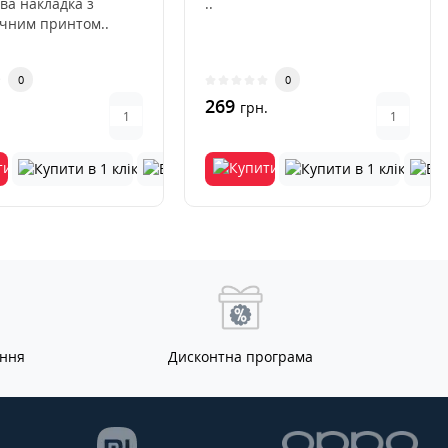
ва накладка з
..
ичним принтом..
0
0
269
.
грн.
ання
Дисконтна програма