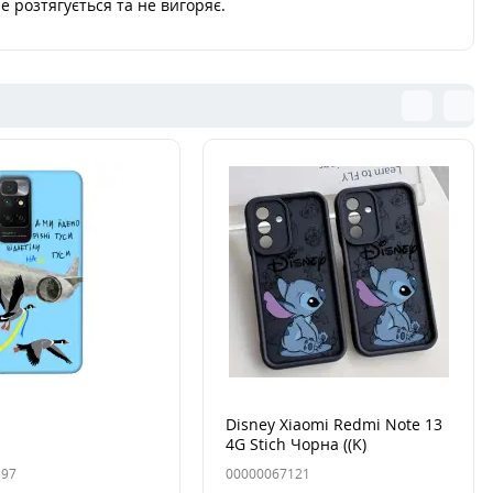
е розтягується та не вигоряє.
Disney Xiaomi Redmi Note 13
4G Stich Чорна ((K)
597
00000067121