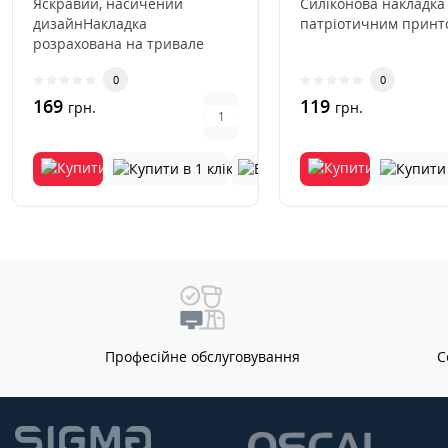
Яскравий, насичений
Силіконова накладка
дизайнНакладка
патріотичним принто
розрахована на тривале
використанняВиключається
0
0
деформація та виц..
169
119
грн.
грн.
Професійне обслуговування
С