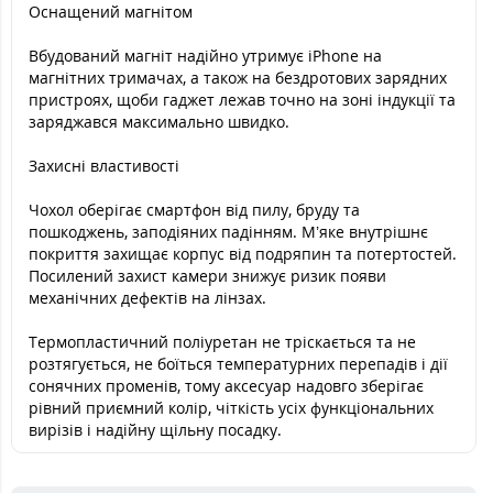
Оснащений магнітом
Вбудований магніт надійно утримує iPhone на
магнітних тримачах, а також на бездротових зарядних
пристроях, щоби гаджет лежав точно на зоні індукції та
заряджався максимально швидко.
Захисні властивості
Чохол оберігає смартфон від пилу, бруду та
пошкоджень, заподіяних падінням. М’яке внутрішнє
покриття захищає корпус від подряпин та потертостей.
Посилений захист камери знижує ризик появи
механічних дефектів на лінзах.
Термопластичний поліуретан не тріскається та не
розтягується, не боїться температурних перепадів і дії
сонячних променів, тому аксесуар надовго зберігає
рівний приємний колір, чіткість усіх функціональних
вирізів і надійну щільну посадку.