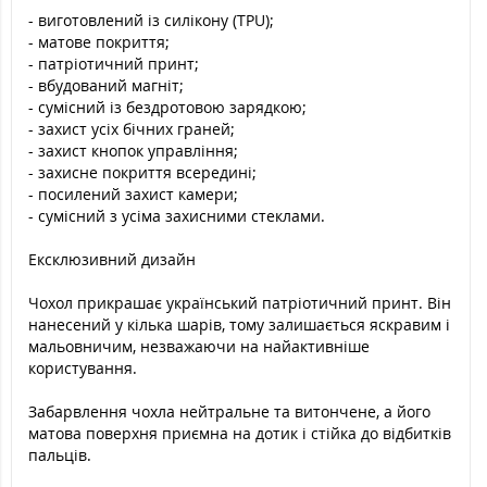
- виготовлений із силікону (TPU);
- матове покриття;
- патріотичний принт;
- вбудований магніт;
- сумісний із бездротовою зарядкою;
- захист усіх бічних граней;
- захист кнопок управління;
- захисне покриття всередині;
- посилений захист камери;
- сумісний з усіма захисними стеклами.
Ексклюзивний дизайн
Чохол прикрашає український патріотичний принт. Він
нанесений у кілька шарів, тому залишається яскравим і
мальовничим, незважаючи на найактивніше
користування.
Забарвлення чохла нейтральне та витончене, а його
матова поверхня приємна на дотик і стійка до відбитків
пальців.