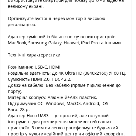
Використовуйте смартфон для показу фото чи відео на
великому екрані.
Організуйте зустрічі через монітор з високою
деталізацією.
Адаптер сумісний із більшістю сучасних пристроїв:
MacBook, Samsung Galaxy, Huawei, iPad Pro та іншими.
Технічні характеристики:
Рознімання: USB-C, HDMI
Роздільна здатність: До 4K Ultra HD (3840x2160) @ 60 Гц.
Сумісність HDMI 2.0, HDCP 2.2.
Довжина кабелю: Без кабелю (пряме підключення до
порту).
Матеріал корпусу: Алюміній+ABS-пластик.
Підтримувані ОС: Windows, MacOS, Android, iOS.
Вага: 28 р.
Адаптер Hoco UA33 – це простий, але потужний
інструмент для розширення можливостей ваших
пристроїв. З ним ви легко трансформуєте будь-який
простір у мультимедійний центр чи офісний коворкінг.