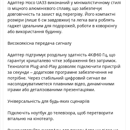
Адаптер Hoco UA33 виконаний у мінімалістичному стилі
із міцного алюмінієвого сплаву, що забезпечує
довговічність та захист від перегріву. Його компактні
розміри (лише 6 см завдовжки) та легка вага роблять
гаджет ідеальним для подорожей, роботи в коворкінгу
або використання будинку.
Високоякісна передача сигналу
Адаптер підтримує роздільну здатність 4K@60 Гц, що
гарантує кришталево чітке зображення без затримок.
Технологія Plug-and-Play дозволяє підключити пристрій
за секунди – додаткове програмне забезпечення не
потрібне. Через стабільний цифровий сигнал ви
насолоджуватиметеся плавними відео, динамічними
іграми або деталізованими презентаціями.
Універсальність для будь-яких сценаріїв
Підключіть ноутбук до телевізора, щоб перетворити
вітальню на кінотеатр.