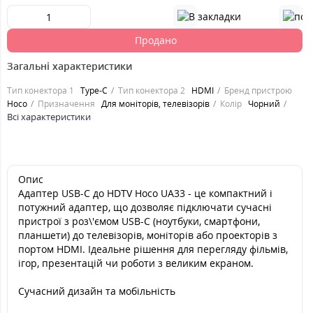
Продано
Загальні характеристики
Тип конектора 1
Type-C
Тип конектора 2
HDMI
Бренд пристрою
Hoco
Призначення
Для моніторів, телевізорів
Колір
Чорний
Всі характеристики
Опис
Адаптер USB-C до HDTV Hoco UA33 - це компактний і
потужний адаптер, що дозволяє підключати сучасні
пристрої з роз\'ємом USB-C (ноутбуки, смартфони,
планшети) до телевізорів, моніторів або проекторів з
портом HDMI. Ідеальне рішення для перегляду фільмів,
ігор, презентацій чи роботи з великим екраном.
Сучасний дизайн та мобільність