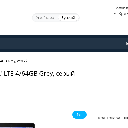
Ежеднев
м. Кри
Українська
Русский
В
64GB Grey, серый
' LTE 4/64GB Grey, серый
Топ
Код Товара:
00