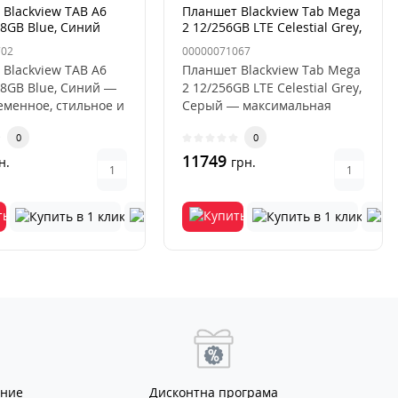
Blackview TAB A6
Планшет Blackview Tab Mega
28GB Blue, Синий
2 12/256GB LTE Celestial Grey,
Серый
702
00000071067
Blackview TAB A6
Планшет Blackview Tab Mega
28GB Blue, Синий —
2 12/256GB LTE Celestial Grey,
еменное, стильное и
Серый — максимальная
стройство дл..
производительность и ..
0
0
11749
н.
грн.
ание
Дисконтна програма