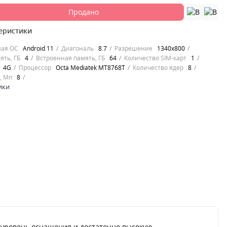
Продано
еристики
ная ОС
Android 11
Диагональ
8.7
Разрешение
1340x800
ять, ГБ
4
Встроенная память, ГБ
64
Количество SIM-карт
1
4G
Процессор
Octa Mediatek MT8768T
Количество ядер
8
, Мп
8
ики
й уровень оснащения и достаточно высокую