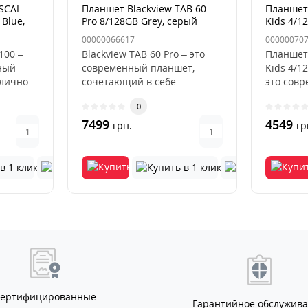
SCAL
Планшет Blackview TAB 60
Планшет 
 Blue,
Pro 8/128GB Grey, серый
Kids 4/1
00000066617
00000070
100 –
Blackview TAB 60 Pro – это
Планшет 
ный
современный планшет,
Kids 4/1
тлично
сочетающий в себе
это совр
, учебы
производительность,
мощное у
0
энергоэффектив..
7499
4549
грн.
гр
Сертифицированные
Гарантийное обслужив