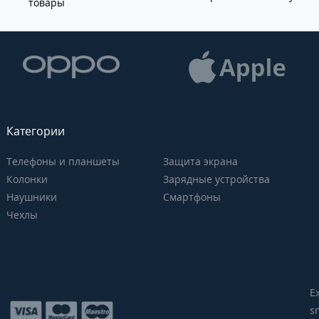
товары
Категории
Телефоны и планшеты
Защита экрана
Колонки
Зарядные устройства
Наушники
Смартфоны
Чехлы
Е
s