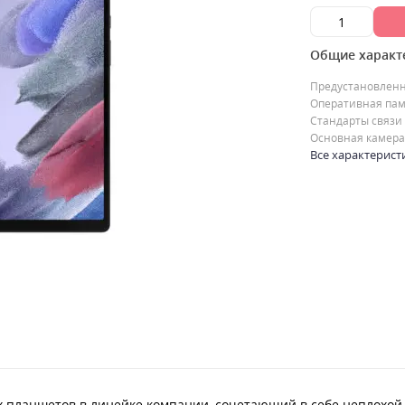
Общие характ
Предустановлен
Оперативная пам
Стандарты связи
Основная камера
Все характерист
ых планшетов в линейке компании, сочетающий в себе неплохо