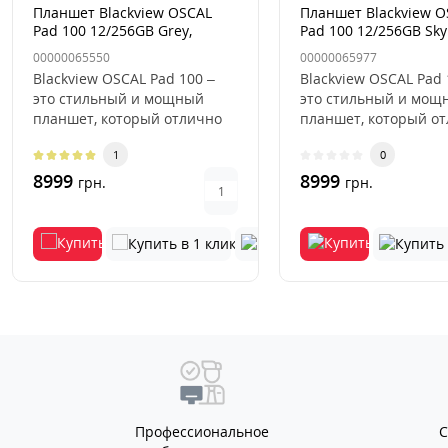
Планшет Blackview OSCAL
Планшет Blackview O
Pad 100 12/256GB Grey,
Pad 100 12/256GB Sky
серый
Синий
00000065550
00000065977
Blackview OSCAL Pad 100 –
Blackview OSCAL Pad 
это стильный и мощный
это стильный и мощ
планшет, который отлично
планшет, который о
подходит для работы, учебы
подходит для работы
1
0
..
..
8999
8999
грн.
грн.
Профессиональное