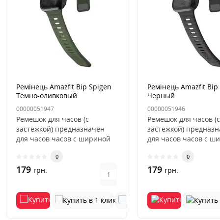
Ремінець Amazfit Bip Spigen
Ремінець Amazfit Bip
Темно-оливковый
Черный
00000051947
00000051946
Ремешок для часов (с
Ремешок для часов (с
застежкой) предназначен
застежкой) предназ
для часов часов с шириной
для часов часов с ш
ремешка - 20 мм...
ремешка - 20 мм...
0
0
179
179
грн.
грн.