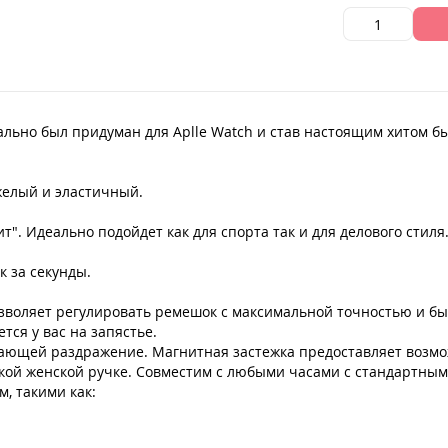
чально был придуман для Aplle Watch и став настоящим хитом б
яжелый и эластичный.
т". Идеально подойдет как для спорта так и для делового стиля
 за секунды.
озволяет регулировать ремешок с максимальной точностью и быс
тся у вас на запястье.
ющей раздражение. Магнитная застежка предоставляет возмож
енькой женской ручке. Совместим с любыми часами с стандартн
, такими как: