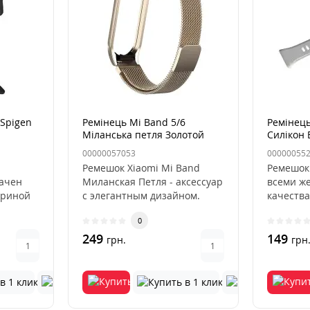
 Spigen
Ремінець Mi Band 5/6
Ремінец
Міланська петля Золотой
Силікон
(VintageGold)
00000057053
00000055
Ремешок Xiaomi Mi Band
Ремешок 
начен
Миланская Петля - аксессуар
всеми ж
ириной
с элегантным дизайном.
качества
Ремешок и корпус состоит ..
ваше но
0
идеальны
249
149
грн.
грн