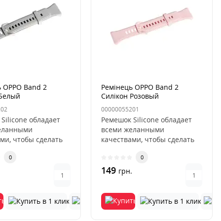
ь OPPO Band 2
Ремінець OPPO Band 2
 Белый
Силікон Розовый
202
00000055201
Silicone обладает
Ремешок Silicone обладает
еланными
всеми желанными
ми, чтобы сделать
качествами, чтобы сделать
шение часов
ваше ношение часов
0
0
м. Он..
идеальным. Он..
149
.
грн.