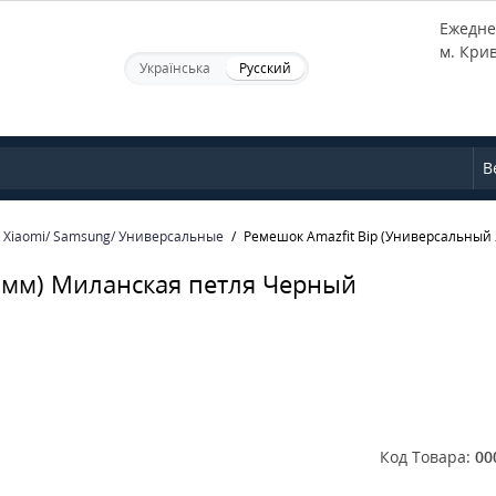
Ежеднев
м. Кри
Українська
Русский
В
Xiaomi/ Samsung/ Универсальные
Ремешок Amazfit Bip (Универсальный
0мм) Миланская петля Черный
Код Товара:
00