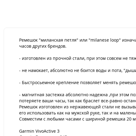
Ремешок "миланская петля" или "milanese loop" изна
часов других брендов.
- изготовлен из прочной стали, при этом совсем не т
- не намокает, абсолютно не боится воды и пота, "дыши
- Быстросьемное крепление позволяет менять ремешок
- магнитная застежка абсолютно надежна ,при этом п
потеряете ваши часы, так как браслет все-равно остане
Ремешок изготовлен из нержавеющей стали не вызыва
его использовать как на мужской руке, так и на мал
Совместим с любыми часами с шириной ремешка 20 мм
Garmin VivoActive 3