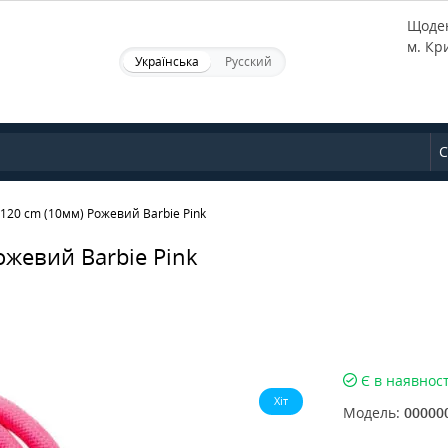
Щоден
м. Кр
Українська
Русский
С
20 cm (10мм) Рожевий Barbie Pink
жевий Barbie Pink
Є в наявност
Хіт
Модель:
00000