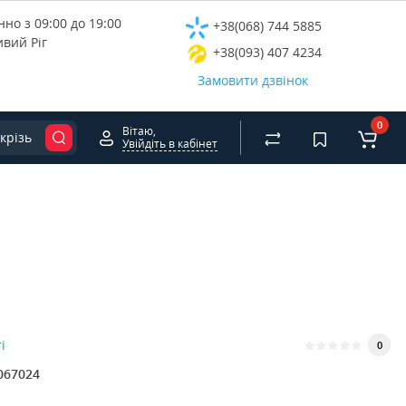
но з 09:00 до 19:00
+38(068) 744 5885
ивий Ріг
+38(093) 407 4234
Замовити дзвінок
0
Вітаю,
крізь
Увійдіть в кабінет
і
0
067024