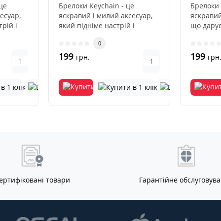
це
Брелоки Keychain - це
Брелоки 
есуар,
яскравий і милий аксесуар,
яскравий
рій і
який підніме настрій і
що дарує
рму по..
додасть родзинку у
надає ос
0
повсякден..
199
199
грн.
грн
ертифіковані товари
Гарантійне обслуговув