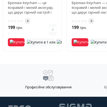
Брелоки Keychain — це
Брелоки Keychain — 
яскравий і милий аксесуар,
яскравий і милий акс
що дарує гарний настрій і
що дарує гарний наст
надає особливого шарму по..
надає особливого ша
0
0
199
199
грн.
грн.
Професійне обслуговування
С