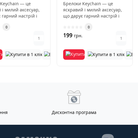
Keychain — це
Брелоки Keychain — це
 і милий аксесуар,
яскравий і милий аксесуар,
 гарний настрій і
що дарує гарний настрій і
обливого шарму по..
надає особливого шарму по..
0
0
199
.
грн.
ання
Дисконтна програма