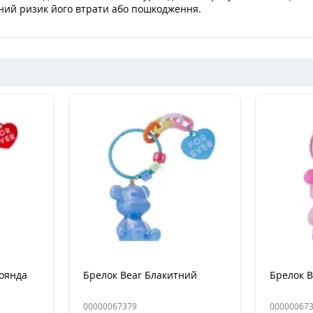
ьний ризик його втрати або пошкодження.
роянда
Брелок Bear Блакитний
Брелок 
00000067379
00000067