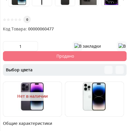
0
Код Товара:
00000060477
Продано
Выбор цвета
Нет в наличии
31499
31999
3
грн.
грн.
Общие характеристики