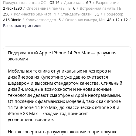
Предустановленная ОС
iOS 16
Диагональ
6.7
Разрешение
2796x1290
Оперативная память, ГБ
6
Встроенная память, ГБ
256
Количество SIM-карт
1
Стандарты связи
5G
Процессор
A16 Bionic
Количество ядер
6
Основная камера, Мп
48 + 12 + 12
Все характеристики
Подержанный Apple iPhone 14 Pro Max — разумная
экономия
Мобильная техника от уникальных инженеров и
дизайнеров из Купертино уже давно считается
шедевром и высоким стандартом качества. Стильный
дизайн, мощные возможности и инновационные
технологии делают смартфоны Apple неотразимыми.
От последних флагманских моделей, таких как iPhone
14 та iPhone 14 Pro Max, до классических iPhone XR и
iPhone XS Max – каждый год приносит
усовершенствование.
Но как совершить разумную экономию при покупке