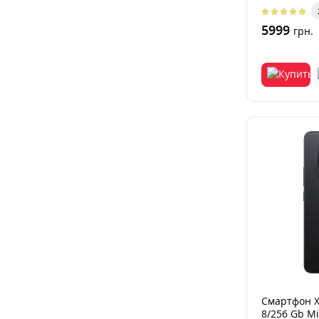
цифровую э
5999
грн.
Смартфон X
8/256 Gb Mi