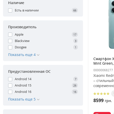
Наличие
Есть в наличии
66
Производитель
Apple
17
Blackview
3
Doogee
1
Показать еще 4
Смартфон X
Mint Green
00000068277
Предустановленная ОС
Xiaomi Red
Android 14
7
– стильный
Android 15
современно
26
Android 16
16
Показать еще 5
8599
грн.