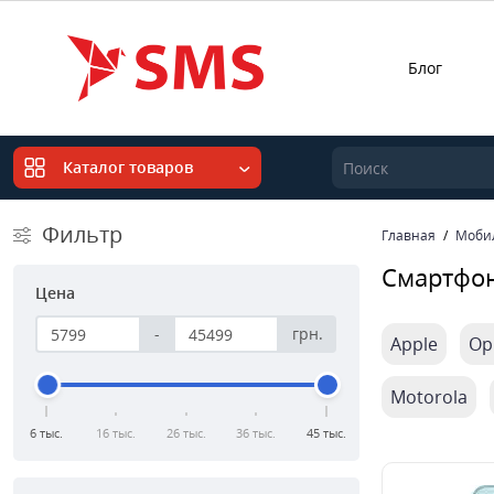
Блог
Каталог товаров
Фильтр
Главная
Моби
Смартфо
Цена
-
грн.
Apple
Op
Motorola
6 тыс.
16 тыс.
26 тыс.
36 тыс.
45 тыс.