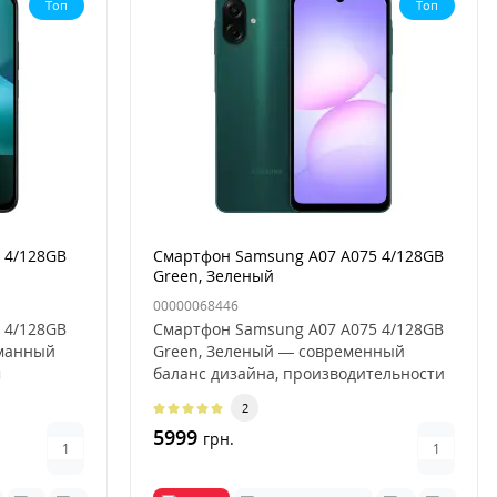
Топ
Топ
 4/128GB
Смартфон Samsung A07 A075 4/128GB
Green, Зеленый
00000068446
 4/128GB
Смартфон Samsung A07 A075 4/128GB
уманный
Green, Зеленый — современный
м
баланс дизайна, производительности
и ..
2
5999
грн.