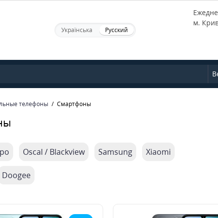
Ежеднев
м. Кри
Українська
Русский
В
льные телефоны
Смартфоны
ны
po
Oscal / Blackview
Samsung
Xiaomi
Doogee