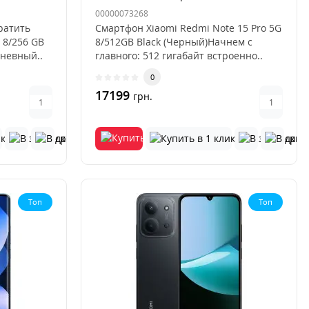
00000073268
ратить
Смартфон Xiaomi Redmi Note 15 Pro 5G
 8/256 GB
8/512GB Black (Черный)Начнем с
дневный..
главного: 512 гигабайт встроенно..
0
17199
грн.
Топ
Топ