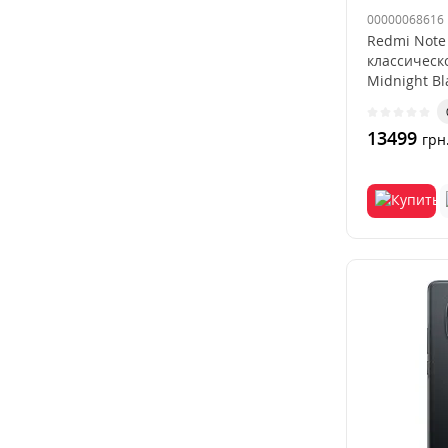
00000068616
Redmi Note 
классическ
Midnight B
выбор для..
13499
грн