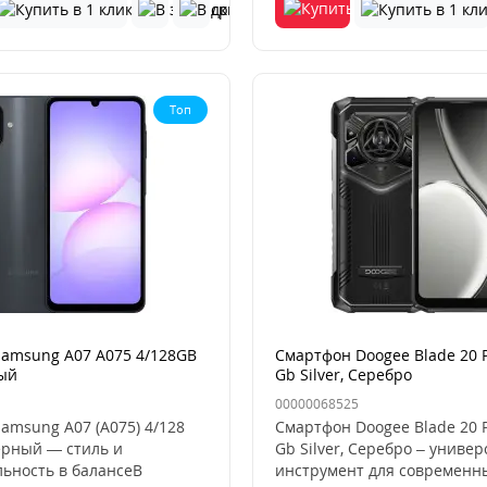
Топ
amsung A07 A075 4/128GB
Смартфон Doogee Blade 20 P
ный
Gb Silver, Серебро
00000068525
amsung A07 (A075) 4/128
Смартфон Doogee Blade 20 P
чёрный — стиль и
Gb Silver, Серебро – униве
ьность в балансеВ
инструмент для современны