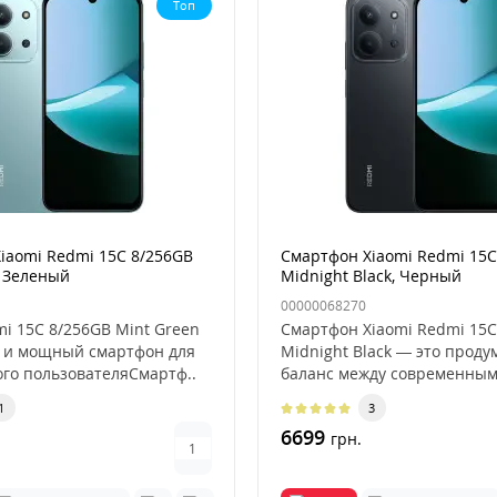
Топ
iaomi Redmi 15C 8/256GB
Смартфон Xiaomi Redmi 15C
, Зеленый
Midnight Black, Черный
00000068270
mi 15C 8/256GB Mint Green
Смартфон Xiaomi Redmi 15C
 и мощный смартфон для
Midnight Black — это прод
го пользователяСмартф..
баланс между современны
дизайном..
1
3
6699
грн.