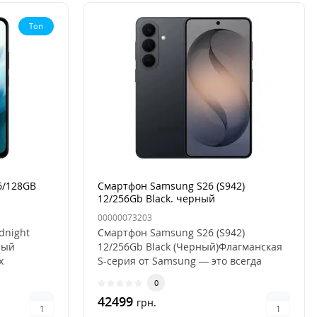
Топ
6/128GB
Смартфон Samsung S26 (S942)
12/256Gb Black. черный
00000073203
dnight
Смартфон Samsung S26 (S942)
ный
12/256Gb Black (Черный)Флагманская
х
S-серия от Samsung — это всегда
разго..
0
42499
грн.