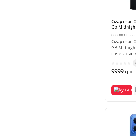
Смартфон X
Gb Midnigh
00000068563
Смартфон X
GB Midnigh
сочетание 
автоно..
9999
грн.