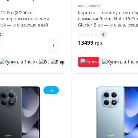
00000068615
15 Pro (8/256) в
Коротко — почему стоит об
ом чёрном исполнении
вниманиеRedmi Note 15 Pro
lack — это взвешенный
Glacier Blue — это ваш еже
0
0
13499
.
грн.
Топ