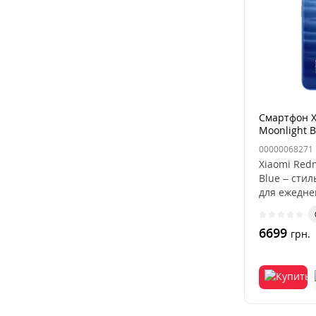
Смартфон X
Moonlight B
00000068271
Xiaomi Red
Blue – сти
для ежедне
6699
грн.