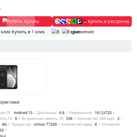
.
Купить
Купить в рассрочку
Купить в 1 клик
еристики
e Blade 20 Pro 6/256
ый – универсальный
ная ОС
Android 15
Диагональ
6.6
Разрешение
1612x720
я современных
ять, ГБ
6
Встроенная память, ГБ
256
Количество SIM-карт
2
4G
Процессор
Unisoc T7200
Количество ядер
8
Основная
 20
ики