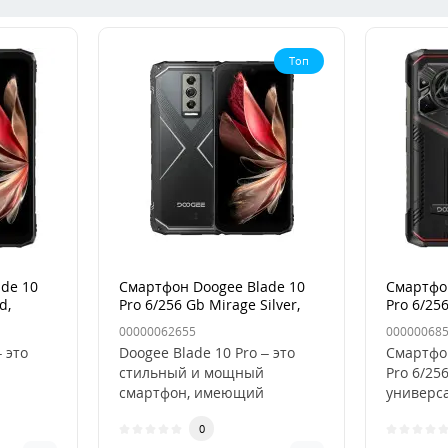
Топ
de 10
Смартфон Doogee Blade 10
Смартфон
d,
Pro 6/256 Gb Mirage Silver,
Pro 6/25
Серебряный
00000062655
00000068
 это
Doogee Blade 10 Pro – это
Смартфон
стильный и мощный
Pro 6/25
смартфон, имеющий
универс
менный
собственный современный
для совр
0
дизайн, высоко..