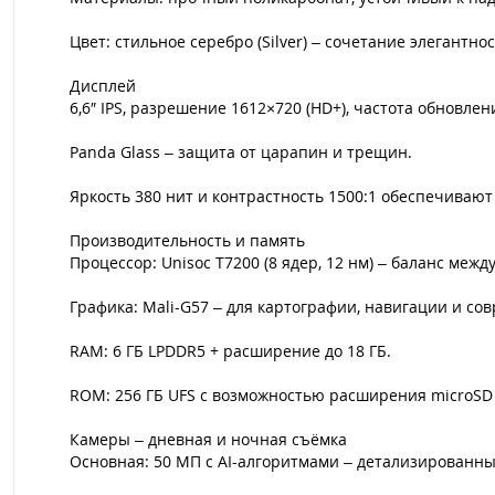
Цвет: стильное серебро (Silver) – сочетание элегантно
Дисплей
6,6″ IPS, разрешение 1612×720 (HD+), частота обновле
Panda Glass – защита от царапин и трещин.
Яркость 380 нит и контрастность 1500:1 обеспечивают
Производительность и память
Процессор: Unisoc T7200 (8 ядер, 12 нм) – баланс ме
Графика: Mali-G57 – для картографии, навигации и с
RAM: 6 ГБ LPDDR5 + расширение до 18 ГБ.
ROM: 256 ГБ UFS с возможностью расширения microSD до
Камеры – дневная и ночная съёмка
Основная: 50 МП с AI-алгоритмами – детализированны