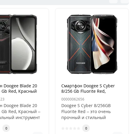
 Doogee Blade 20
Смартфон Doogee S Cyber
6 Gb Red, Красный
8/256 Gb Fluorite Red,
Красный
523
00000062656
 Doogee Blade 20
Doogee S Cyber 8/256GB
6 Gb Red, Красный –
Fluorite Red – это очень
альный инструмент
прочный и стильный
еменных вызово..
смартфон, разработанный
0
0
для актив..