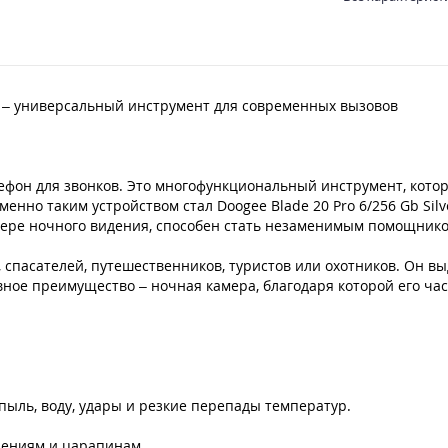
Продано
ро – универсальный инструмент для современных вызовов
фон для звонков. Это многофункциональный инструмент, которы
нно таким устройством стал Doogee Blade 20 Pro 6/256 Gb Sil
мере ночного видения, способен стать незаменимым помощнико
 спасателей, путешественников, туристов или охотников. Он в
лавное преимущество – ночная камера, благодаря которой его ч
 пыль, воду, удары и резкие перепады температур.
дениям и царапинам.