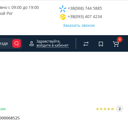
но с 09:00 до 19:00
+38(068) 744 5885
вой Рог
+38(093) 407 4234
Заказать звонок
0
Здравствуйте,
езде
войдите в кабинет
чии
2
000068525