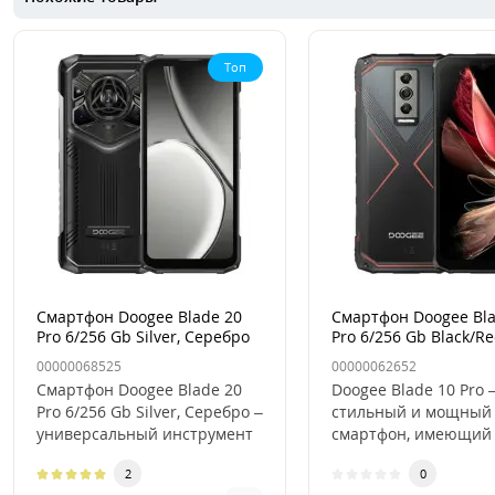
Топ
Смартфон Doogee Blade 20
Смартфон Doogee Bla
Pro 6/256 Gb Silver, Серебро
Pro 6/256 Gb Black/Re
Черный/Красный
00000068525
00000062652
Смартфон Doogee Blade 20
Doogee Blade 10 Pro –
Pro 6/256 Gb Silver, Серебро –
стильный и мощный
универсальный инструмент
смартфон, имеющий
для современных выз..
собственный совре
2
0
дизайн, высоко..