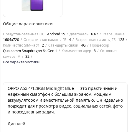
5799
грн.
Общие характеристики
Предустановленная ОС
Android 15
Диагональ
6.67
Разрешение
1604x720
Оперативная память, ГБ
4
Встроенная память, ГБ
128
Количество SIM-карт
2
Стандарты связи
4G
Процессор
Qualcomm Snapdragon 6s Gen 1
Количество ядер
8
Основная
камера, Мп
32
Все характеристики
OPPO A5x 4/128GB Midnight Blue — это практичный и
надежный смартфон с большим экраном, мощным
аккумулятором и вместительной памятью. Он идеально
подходит для просмотра видео, социальных сетей, фото
и повседневных задач.
Дисплей