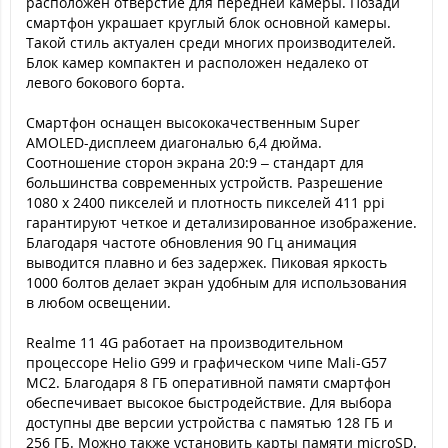
расположен отверстие для передней камеры. Позади
смартфон украшает круглый блок основной камеры.
Такой стиль актуален среди многих производителей.
Блок камер компактен и расположен недалеко от
левого бокового борта.
Смартфон оснащен высококачественным Super
AMOLED-дисплеем диагональю 6,4 дюйма.
Соотношение сторон экрана 20:9 – стандарт для
большинства современных устройств. Разрешение
1080 x 2400 пикселей и плотность пикселей 411 ppi
гарантируют четкое и детализированное изображение.
Благодаря частоте обновления 90 Гц анимация
выводится плавно и без задержек. Пиковая яркость
1000 болтов делает экран удобным для использования
в любом освещении.
Realme 11 4G работает на производительном
процессоре Helio G99 и графическом чипе Mali-G57
MC2. Благодаря 8 ГБ оперативной памяти смартфон
обеспечивает высокое быстродействие. Для выбора
доступны две версии устройства с памятью 128 ГБ и
256 ГБ. Можно также установить карты памяти microSD.