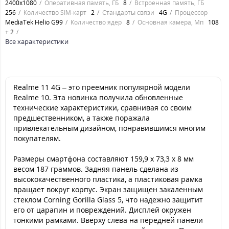
2400х1080
Оперативная память, ГБ
8
Встроенная память, ГБ
256
Количество SIM-карт
2
Стандарты связи
4G
Процессор
MediaTek Helio G99
Количество ядер
8
Основная камера, Мп
108
+ 2
Все характеристики
Realme 11 4G – это преемник популярной модели
Realme 10. Эта новинка получила обновленные
технические характеристики, сравнивая со своим
предшественником, а также поражала
привлекательным дизайном, понравившимся многим
покупателям.
Размеры смартфона составляют 159,9 x 73,3 x 8 мм
весом 187 граммов. Задняя панель сделана из
высококачественного пластика, а пластиковая рамка
вращает вокруг корпус. Экран защищен закаленным
стеклом Corning Gorilla Glass 5, что надежно защитит
его от царапин и повреждений. Дисплей окружен
тонкими рамками. Вверху слева на передней панели