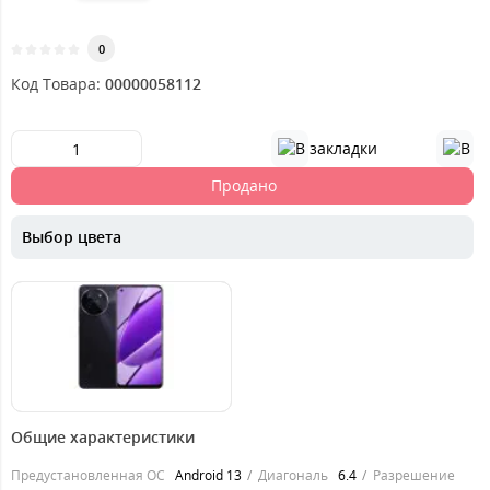
0
Код Товара:
00000058112
Продано
Выбор цвета
7699
грн.
Общие характеристики
Предустановленная ОС
Android 13
Диагональ
6.4
Разрешение