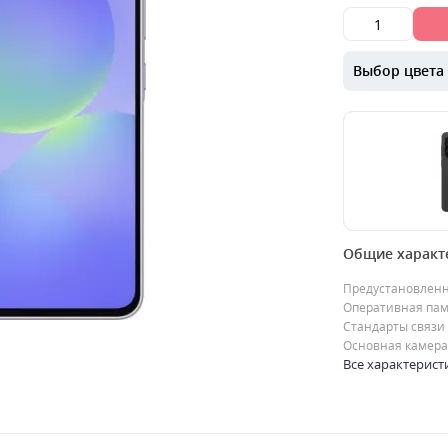
Выбор цвета
00000065773
Общие характ
Samsung Galax
стильный и п
Предустановлен
смартфон, кот
Оперативная пам
передовые ..
Стандарты связи
0
Основная камера
14749
грн.
Все характерист
Продано