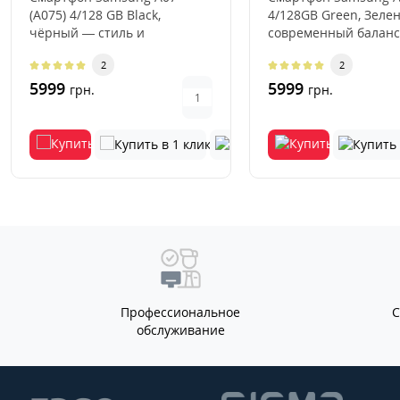
(A075) 4/128 GB Black,
4/128GB Green, Зел
чёрный — стиль и
современный баланс
функциональность в
дизайна,
2
2
балансеВ цифровую эр..
производительности 
5999
5999
грн.
грн.
Профессиональное
обслуживание