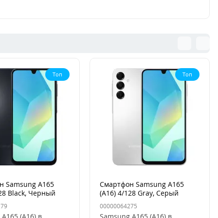
Топ
Топ
н Samsung A165
Смартфон Samsung A165
128 Black, Черный
(A16) 4/128 Gray, Серый
279
00000064275
A165 (A16) в
Samsung A165 (A16) в