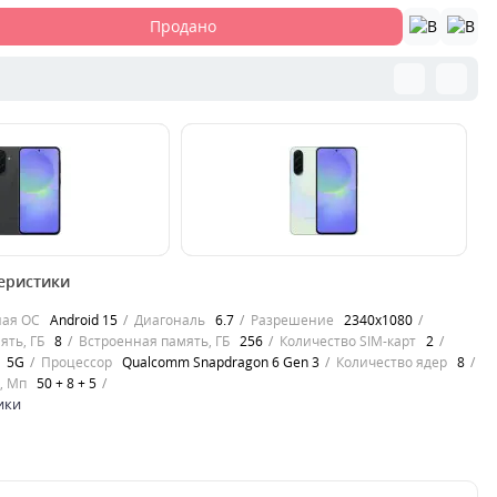
Продано
00000065774
00
еристики
y A36 5G — это
Samsung Galaxy A36 5G — это
См
роизводительный
стильный и мощный смартфон с
цв
ная ОС
Android 15
Диагональ
6.7
Разрешение
2340x1080
орый сочетает в себе
поддержкой 5G, большим AMOLED-
ст
ять, ГБ
8
Встроенная память, ГБ
256
Количество SIM-карт
2
дисплеем и пр..
со
5G
Процессор
Qualcomm Snapdragon 6 Gen 3
Количество ядер
8
1
, Мп
50 + 8 + 5
14749
1
грн.
ики
Продано