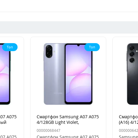
Топ
Топ
07 A075
Смартфон Samsung A07 A075
Смартфо
ный
4/128GB Light Violet,
(A16) 4/
Фиолетовый
00000068447
00000064
07 A075
Смартфон Samsung A07 A075
Samsung 