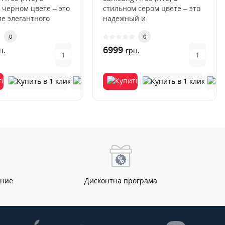
 черном цвете – это
стильном сером цвете – это
е элегантного
надежный и
, мощных
функциональный смартфон,
0
0
истик..
сочетающий совре..
6999
н.
грн.
ание
Дисконтна програма