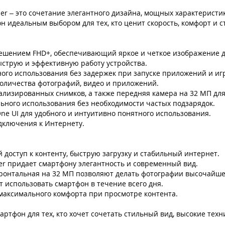
er – это сочетание элегантного дизайна, мощных характеристи
 идеальным выбором для тех, кто ценит скорость, комфорт и с
ешением FHD+, обеспечивающий яркое и четкое изображение дл
струю и эффективную работу устройства.
ного использования без задержек при запуске приложений и иг
количества фотографий, видео и приложений.
тализированных снимков, а также передняя камера на 32 МП дл
льного использования без необходимости частых подзарядок.
ne UI для удобного и интуитивно понятного использования.
одключения к Интернету.
доступ к контенту, быструю загрузку и стабильный интернет.
r придает смартфону элегантность и современный вид.
фронтальная на 32 МП позволяют делать фотографии высочайше
 использовать смартфон в течение всего дня.
максимального комфорта при просмотре контента.
мартфон для тех, кто хочет сочетать стильный вид, высокие тех