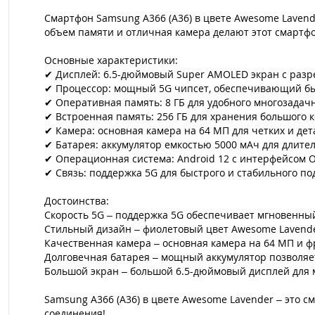
Смартфон Samsung A366 (A36) в цвете Awesome Lavend
объем памяти и отличная камера делают этот смартфон
Основные характеристики:
✔ Дисплей: 6.5-дюймовый Super AMOLED экран с разр
✔ Процессор: мощный 5G чипсет, обеспечивающий бы
✔ Оперативная память: 8 ГБ для удобного многозадач
✔ Встроенная память: 256 ГБ для хранения большого 
✔ Камера: основная камера на 64 МП для четких и де
✔ Батарея: аккумулятор емкостью 5000 мАч для длите
✔ Операционная система: Android 12 с интерфейсом O
✔ Связь: поддержка 5G для быстрого и стабильного п
Достоинства:
Скорость 5G – поддержка 5G обеспечивает мгновенный 
Стильный дизайн – фиолетовый цвет Awesome Lavende
Качественная камера – основная камера на 64 МП и 
Долговечная батарея – мощный аккумулятор позволяет
Большой экран – большой 6.5-дюймовый дисплей для 
Samsung A366 (A36) в цвете Awesome Lavender – это с
соединения!