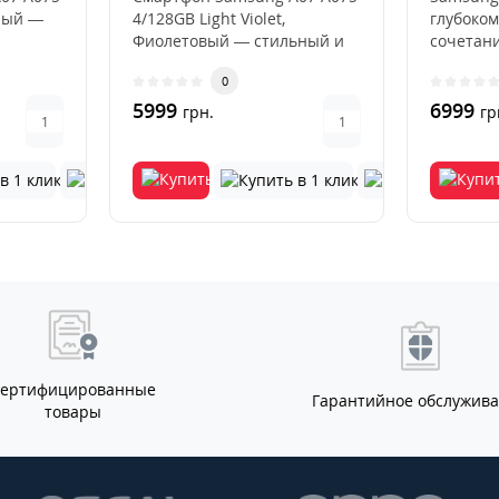
еный —
4/128GB Light Violet,
глубоком
Фиолетовый — стильный и
сочетани
производительный гаджет
дизайна
0
и ..
для ..
характер
5999
6999
грн.
гр
Сертифицированные
Гарантийное обслужив
товары