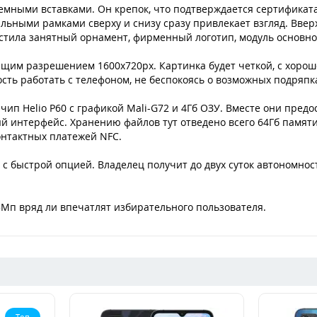
мными вставками. Он крепок, что подтверждается сертификатам
льными рамками сверху и снизу сразу привлекает взгляд. Вве
стила занятный орнамент, фирменный логотип, модуль основно
щим разрешением 1600х720рх. Картинка будет четкой, с хорош
ость работать с телефоном, не беспокоясь о возможных подряпк
 чип Helio P60 с графикой Mali-G72 и 4Гб ОЗУ. Вместе они пред
й интерфейс. Хранению файлов тут отведено всего 64Гб памяти
онтактных платежей NFC.
с быстрой опцией. Владелец получит до двух суток автономност
Мп вряд ли впечатлят избирательного пользователя.
Топ