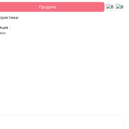
Продано
еристики
сяцев
ики