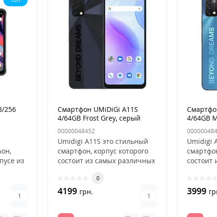
8/256
Смартфон UMiDiGi A11S
Смартфо
4/64GB Frost Grey, серый
4/64GB M
00000048452
00000048
Umidigi A11S это стильный
Umidigi 
он,
смартфон, корпус которого
смартфон
пусе из
состоит из самых различных
состоит 
материалов. Например,..
материал
0
4199
3999
грн.
гр