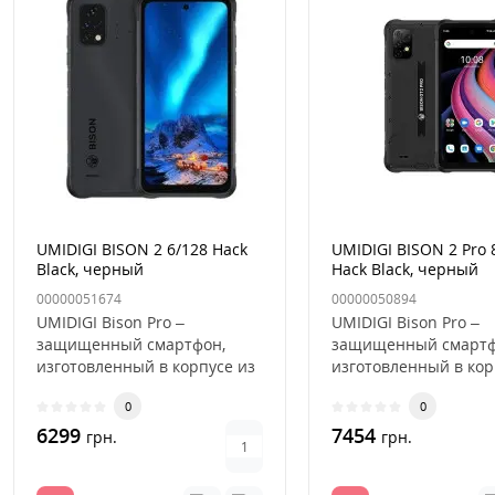
UMIDIGI BISON 2 6/128 Hack
UMIDIGI BISON 2 Pro 
Black, черный
Hack Black, черный
00000051674
00000050894
UMIDIGI Bison Pro –
UMIDIGI Bison Pro –
защищенный смартфон,
защищенный смартф
изготовленный в корпусе из
изготовленный в кор
прочного пластика и
прочного пластика и
0
0
металла. Он ..
металла. Он ..
6299
7454
грн.
грн.