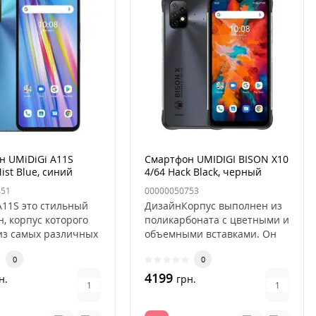
н UMiDiGi A11S
Смартфон UMIDIGI BISON X10
ist Blue, синий
4/64 Hack Black, черный
451
00000050753
A11S это стильный
ДизайнКорпус выполнен из
, корпус которого
поликарбоната с цветными и
из самых различных
объемными вставками. Он
ов. Например,..
крепок, что подтверждает..
0
0
4199
н.
грн.