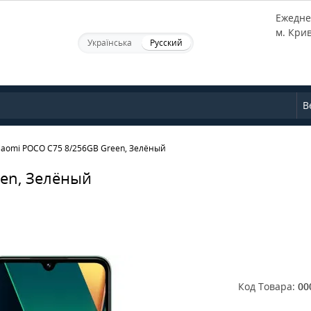
Ежеднев
м. Кри
Українська
Русский
В
iaomi POCO C75 8/256GB Green, Зелёный
en, Зелёный
Код Товара:
00