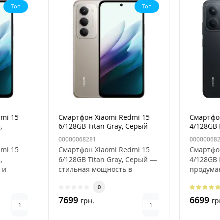
Топ
Топ
mi 15
Смартфон Xiaomi Redmi 15
Смартфо
,
6/128GB Titan Gray, Серый
4/128GB 
Черный
00000068281
00000068
mi 15
Смартфон Xiaomi Redmi 15
Смартфо
,
6/128GB Titan Gray, Серый —
4/128GB 
 и
стильная мощность в
продума
 в ярком
современном
совреме
0
исполненииСмарт..
7699
6699
грн.
гр