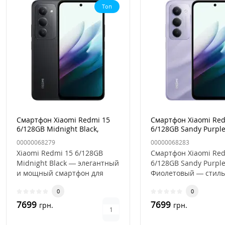
Топ
Смартфон Xiaomi Redmi 15
Смартфон Xiaomi Red
6/128GB Midnight Black,
6/128GB Sandy Purple
Черный
Фиолетовый
00000068279
00000068283
Xiaomi Redmi 15 6/128GB
Смартфон Xiaomi Red
Midnight Black — элегантный
6/128GB Sandy Purple
и мощный смартфон для
Фиолетовый — стиль
повседневных
производительность
0
0
задачСмартфон..
цвете..
7699
7699
грн.
грн.