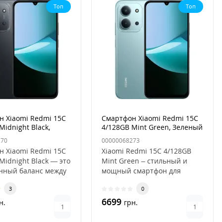
Топ
Топ
н Xiaomi Redmi 15C
Смартфон Xiaomi Redmi 15C
Midnight Black,
4/128GB Mint Green, Зеленый
270
00000068273
н Xiaomi Redmi 15C
Xiaomi Redmi 15C 4/128GB
Midnight Black — это
Mint Green – стильный и
нный баланс между
мощный смартфон для
нным дизайном..
ежедневного
3
0
использованияСмартф..
6699
н.
грн.