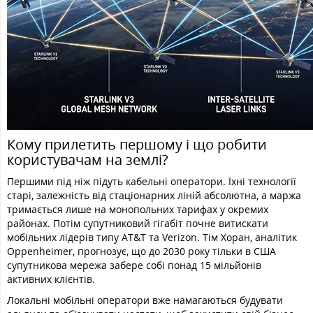
Кому прилетить першому і що робити
користувачам на землі?
Першими під ніж підуть кабельні оператори. Їхні технології
старі, залежність від стаціонарних ліній абсолютна, а маржа
тримається лише на монопольних тарифах у окремих
районах. Потім супутниковий гігабіт почне витискати
мобільних лідерів типу AT&T та Verizon. Тім Хоран, аналітик
Oppenheimer, прогнозує, що до 2030 року тільки в США
супутникова мережа забере собі понад 15 мільйонів
активних клієнтів.
Локальні мобільні оператори вже намагаються будувати