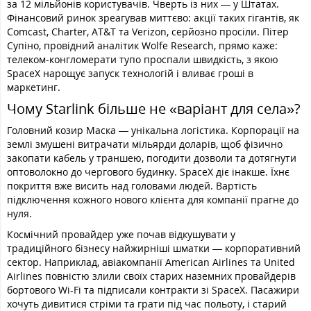
за 12 мільйонів користувачів. Чверть із них — у Штатах.
Фінансовий ринок зреагував миттєво: акції таких гігантів, як
Comcast, Charter, AT&T та Verizon, серйозно просіли. Пітер
Супіно, провідний аналітик Wolfe Research, прямо каже:
телеком-конгломерати тупо проспали швидкість, з якою
SpaceX нарощує запуск технологій і вливає гроші в
маркетинг.
Чому Starlink більше не «варіант для села»?
Головний козир Маска — унікальна логістика. Корпорації на
землі змушені витрачати мільярди доларів, щоб фізично
закопати кабель у траншею, погодити дозволи та дотягнути
оптоволокно до чергового будинку. SpaceX діє інакше. Їхнє
покриття вже висить над головами людей. Вартість
підключення кожного нового клієнта для компанії прагне до
нуля.
Космічний провайдер уже почав відкушувати у
традиційного бізнесу найжирніші шматки — корпоративний
сектор. Наприклад, авіакомпанії American Airlines та United
Airlines повністю злили своїх старих наземних провайдерів
бортового Wi-Fi та підписали контракти зі SpaceX. Пасажири
хочуть дивитися стріми та грати під час польоту, і старий