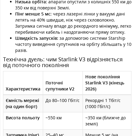
Низька орбіта:
апарати опустили з колишніх 550 км до
350 км від поверхні Землі.
Пінг менше 5 мс:
через лазерні лінки у вакуумі дані
летять на 40% швидше, ніж через скловолокно.
Затримка сигналу впаде до рекордного мінімуму, легко
перебиваючи кабель і наздоганяючи пряму оптику.
Швидкість запусків:
за допомогою системи Starship
частоту виведення супутників на орбіту збільшать у 10
разів.
Технічна дуель: чим Starlink V3 відрізняється
від поточного покоління
Нове покоління
Поточні
Starlink V3 (кінець
Характеристика
супутники V2
2026)
Ємність мережі
До 80–100 Гбіт/с
Рекордні 1 Тбіт/с
(на один борт)
(1000 Гбіт/с)
Висота польоту
~550 км
~350 км (ближче до
землі)
Затримка (пінг)
25–40 мс
Менше 5 мс (на