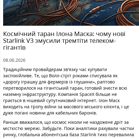
Космічний таран Ілона Маска: чому нові
Starlink V3 змусили тремтіти телеком-
гігантів
08.06.2026
Традиційним провайдерам зв'язку час купувати
заспокійливе. Те, що Волл-стріт роками списувала як
«дорогу іграшку для фермерів із глушини», раптово
перетворилося на гігантський таран, готовий знести всю
наземну інфраструктуру. Компанія SpaceX більше не
грається в нішевий супутниковий інтернет. Ілон Маск
виходить на тропу війни за масового міського клієнта, і це
дуже погані новини для кабельних баронів.
Раніше вважалося, що космос ніколи не наздожене дріт за
місткістю мережі. Забудьте. Поки аналітики рахували частки
ринку, глобальна абонентська база Starlink тихо перевалила