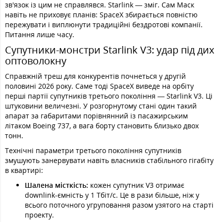
зв'язок із цим не справлявся. Starlink — зміг. Сам Маск
навіть не приховує планів: SpaceX збирається повністю
пережувати і виплюнути традиційні бездротові компанії.
Питання лише часу.
Супутники-монстри Starlink V3: удар під дих
оптоволокну
Справжній треш для конкурентів почнеться у другій
половині 2026 року. Саме тоді SpaceX виведе на орбіту
перші партії супутників третього покоління — Starlink V3. Ці
штуковини величезні. У розгорнутому стані один такий
апарат за габаритами порівнянний із пасажирським
літаком Boeing 737, а вага борту становить близько двох
тонн.
Технічні параметри третього покоління супутників
змушують занервувати навіть власників стабільного гігабіту
в квартирі:
Шалена місткість:
кожен супутник V3 отримає
downlink-ємність у 1 Тбіт/с. Це в рази більше, ніж у
всього поточного угруповання разом узятого на старті
проекту.