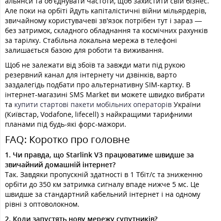
альянси та об'єднувати частоти, щоб захистити свій бізнес.
Але поки на орбіті йдуть капіталістичні війни мільярдерів,
звичайному користувачеві зв'язок потрібен тут і зараз —
без затримок, складного обладнання та космічних рахунків
за тарілку. Стабільна локальна мережа в телефоні
залишається базою для роботи та виживання.
Щоб не залежати від збоїв та завжди мати під рукою
резервний канал для інтернету чи дзвінків, варто
заздалегідь подбати про альтернативну SIM-картку. В
інтернет-магазині SMS Market ви можете швидко вибрати
та
купити стартові пакети мобільних операторів
України
(Київстар, Vodafone, lifecell) з найкращими тарифними
планами під будь-які форс-мажори.
FAQ: Коротко про головне
1. Чи правда, що Starlink V3 працюватиме швидше за
звичайний домашній інтернет?
Так. Завдяки пропускній здатності в 1 Тбіт/с та зниженню
орбіти до 350 км затримка сигналу впаде нижче 5 мс. Це
швидше за стандартний кабельний інтернет і на одному
рівні з оптоволокном.
2. Коли запустять нову мережу супутників?