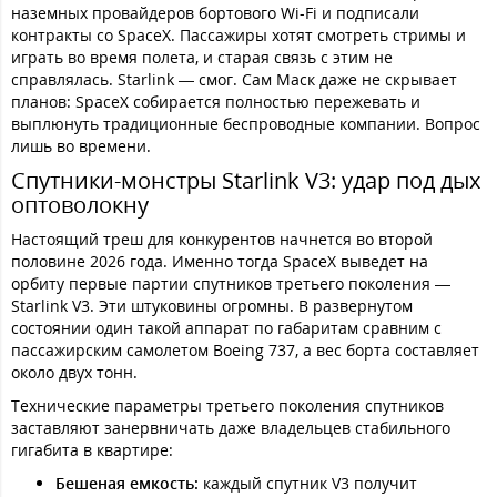
наземных провайдеров бортового Wi-Fi и подписали
контракты со SpaceX. Пассажиры хотят смотреть стримы и
играть во время полета, и старая связь с этим не
справлялась. Starlink — смог. Сам Маск даже не скрывает
планов: SpaceX собирается полностью пережевать и
выплюнуть традиционные беспроводные компании. Вопрос
лишь во времени.
Спутники-монстры Starlink V3: удар под дых
оптоволокну
Настоящий треш для конкурентов начнется во второй
половине 2026 года. Именно тогда SpaceX выведет на
орбиту первые партии спутников третьего поколения —
Starlink V3. Эти штуковины огромны. В развернутом
состоянии один такой аппарат по габаритам сравним с
пассажирским самолетом Boeing 737, а вес борта составляет
около двух тонн.
Технические параметры третьего поколения спутников
заставляют занервничать даже владельцев стабильного
гигабита в квартире:
Бешеная емкость:
каждый спутник V3 получит