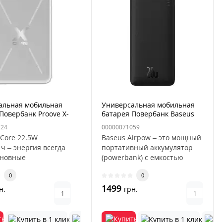
альная мобильная
Универсальная мобильная
Повербанк Proove X-
батарея Повербанк Baseus
00 mAh 22,5W
Airpow 20W
724
00000071059
ный
20000mAhЧёрный
-Core 22.5W
Baseus Airpow – это мощный
ч – энергия всегда
портативный аккумулятор
новные
(powerbank) с емкостью
ристики:Материал
20000 mAh и поддержкой
0
0
 ABS+PC..
быс..
1499
н.
грн.