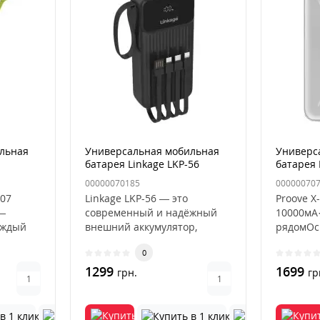
льная
Универсальная мобильная
Универс
батарея Linkage LKP-56
батарея 
черный
20000mAh 22.5W Черный
Core 100
00000070185
00000070
Серебря
07
Linkage LKP-56 — это
Proove X
—
современный и надёжный
10000мА·
аждый
внешний аккумулятор,
рядомОс
,
созданный для
характе
0
пользователей, которы..
корпуса:
1299
1699
грн.
гр