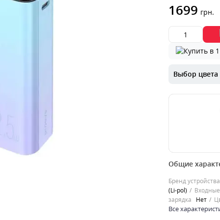
1699
грн.
Выбор цвета
00000060715
Общие характ
Proove Hyper F
зарядное устр
Бренд устройства
типов устройс
(Li-pol)
Входные
характеристи..
зарядка
Нет
Ц
0
Все характерист
1899
грн.