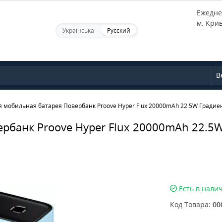
Ежеднев
м. Кри
Українська
Русский
В
 мобильная батарея Повербанк Proove Hyper Flux 20000mAh 22.5W Градие
рбанк Proove Hyper Flux 20000mAh 22.5
Есть в нали
Код Товара:
00