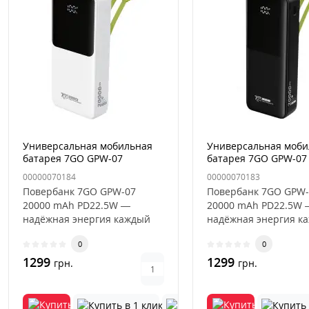
Универсальная мобильная
Универсальная моби
батарея 7GO GPW-07
батарея 7GO GPW-07
20000mAh PD22.5W Белый
20000mAh PD22.5W 
00000070184
00000070183
Повербанк 7GO GPW-07
Повербанк 7GO GPW-
20000 mAh PD22.5W —
20000 mAh PD22.5W 
надёжная энергия каждый
надёжная энергия к
деньНужен стильный,
деньНужен стильный
0
0
мощный и максим..
мощный и максим..
1299
1299
грн.
грн.