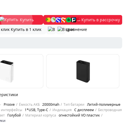
Купить
Купить в рассрочку
Купить в 1 клик
00000060717
еристики
lux – портативное
Повербанк Proove Hyper Flux на
ойство для разных
20000mAh – это мощная мобильная
-
Proove
Ёмкость АКБ
20000mah
Тип батареи
Литий-полимерные
тв!Основные
батарея, обеспечивающая быструю
 интерфейсы
1*USB, Type-C
Индикация
С дисплеем
Беспроводная
и эфф..
вет
Голубой
Материал корпуса
огнестойкий VO пластик
0
ики
1899
грн.