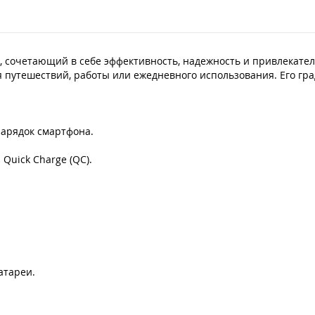
Куп
к, сочетающий в себе эффективность, надежность и привлекате
 путешествий, работы или ежедневного использования. Его гра
зарядок смартфона.
 Quick Charge (QC).
атареи.