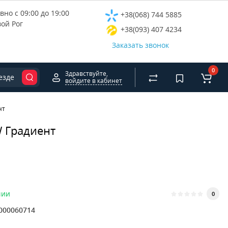
но с 09:00 до 19:00
+38(068) 744 5885
вой Рог
+38(093) 407 4234
Заказать звонок
0
Здравствуйте,
езде
войдите в кабинет
нт
W Градиент
чии
0
000060714