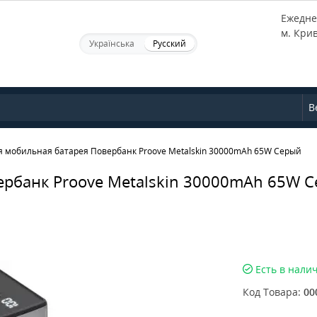
Ежеднев
м. Кри
Українська
Русский
В
 мобильная батарея Повербанк Proove Metalskin 30000mAh 65W Серый
ербанк Proove Metalskin 30000mAh 65W 
Есть в нали
Код Товара:
00