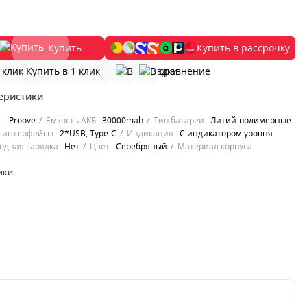
Купить
Купить в рассрочку
Купить в 1 клик
еристики
-
Proove
Ёмкость АКБ
30000mah
Тип батареи
Литий-полимерные
 интерфейсы
2*USB, Type-C
Индикация
С индикатором уровня
одная зарядка
Нет
Цвет
Серебряный
Материал корпуса
ики