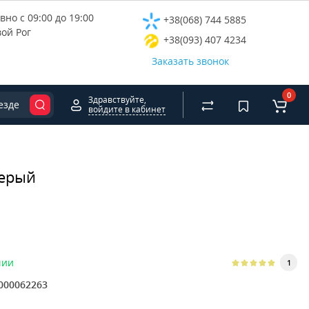
но с 09:00 до 19:00
+38(068) 744 5885
вой Рог
+38(093) 407 4234
Заказать звонок
0
Здравствуйте,
езде
войдите в кабинет
Серый
чии
1
000062263