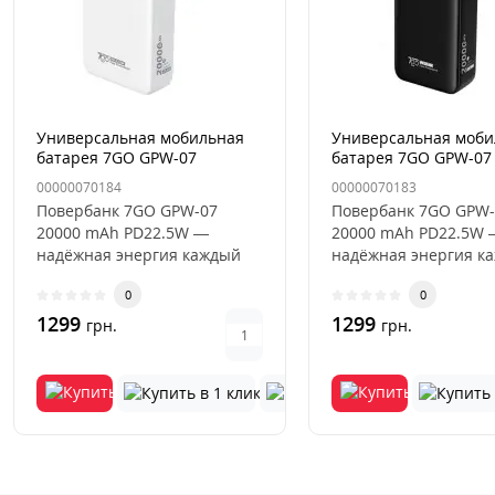
Универсальная мобильная
Универсальная моби
батарея 7GO GPW-07
батарея 7GO GPW-07
20000mAh PD22.5W Белый
20000mAh PD22.5W 
00000070184
00000070183
Повербанк 7GO GPW-07
Повербанк 7GO GPW-
20000 mAh PD22.5W —
20000 mAh PD22.5W 
надёжная энергия каждый
надёжная энергия к
деньНужен стильный,
деньНужен стильный
0
0
мощный и максим..
мощный и максим..
1299
1299
грн.
грн.