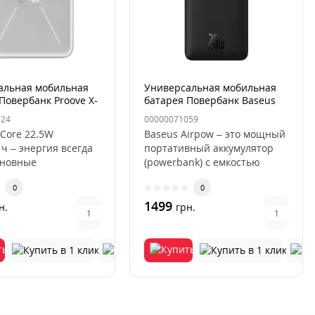
альная мобильная
Универсальная мобильная
Повербанк Proove X-
батарея Повербанк Baseus
00 mAh 22,5W
Airpow 20W
724
00000071059
ный
20000mAhЧёрный
-Core 22.5W
Baseus Airpow – это мощный
ч – энергия всегда
портативный аккумулятор
новные
(powerbank) с емкостью
ристики:Материал
20000 mAh и поддержкой
0
0
 ABS+PC..
быс..
1499
н.
грн.