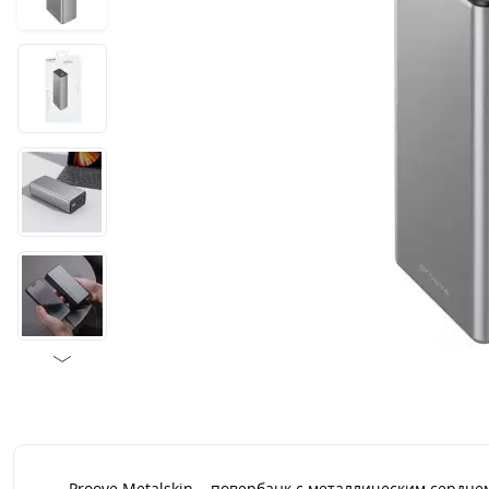
Proove Metalskin – повербанк с металлическим сердце