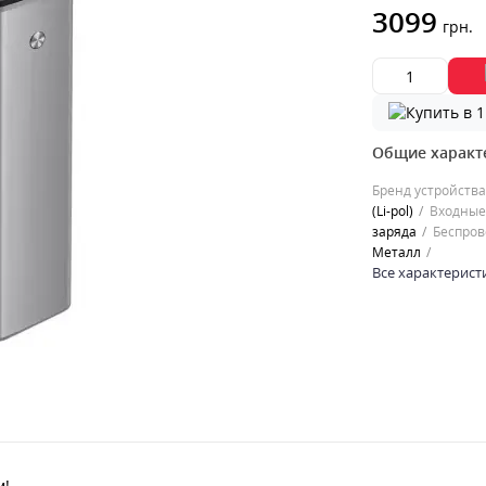
3099
грн.
Общие характ
Бренд устройства
(Li-pol)
Входные
заряда
Беспров
Металл
Все характерист
м!