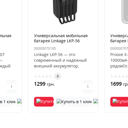
льная
Универсальная мобильная
Универс
батарея Linkage LKP-56
батарея 
черный
20000mAh 22.5W Черный
Core 100
00000070185
00000070
Серебря
07
Linkage LKP-56 — это
Proove X
—
современный и надёжный
10000мА·
аждый
внешний аккумулятор,
рядомОс
,
созданный для
характе
0
пользователей, которы..
корпуса:
1299
1699
грн.
гр