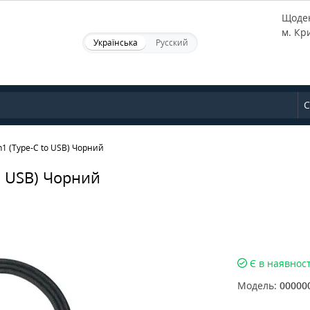
Щоден
м. Кр
Українська
Русский
С
in1 (Type-C to USB) Чорний
to USB) Чорний
Є в наявност
Модель:
00000