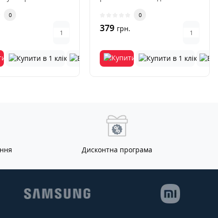
для роботи,
відрізняється продуманою
0
0
конструкцією та ..
379
.
грн.
ання
Дисконтна програма