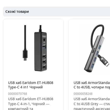
Схожі товари
USB хаб Earldom ET-HUB08
USB хаб ArmorStandar
Type-C 4 in1 Чорний
C to 4USB, чотири по
(Уцінка дефект пакув
00000070768
00000058248
USB хаб Earldom ET-HUB08
USB хаб ArmorStandar
Type-C 4-in-1, Чорний —
C to 4USB Grey — сти
компактний та
практичний аксесуар