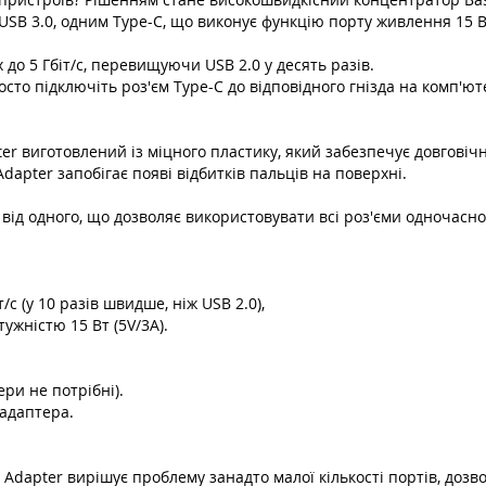
B 3.0, одним Type-C, що виконує функцію порту живлення 15 Вт
до 5 Гбіт/с, перевищуючи USB 2.0 у десять разів.
то підключіть роз'єм Type-C до відповідного гнізда на комп'юте
pter виготовлений із міцного пластику, який забезпечує довговіч
 Adapter запобігає появі відбитків пальців на поверхні.
від одного, що дозволяє використовувати всі роз'єми одночасно
/с (у 10 разів швидше, ніж USB 2.0),
жністю 15 Вт (5V/3A).
ри не потрібні).
 адаптера.
B Adapter вирішує проблему занадто малої кількості портів, дозв