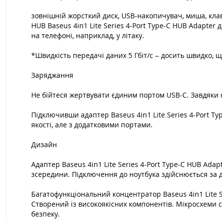
зовнішній жорсткий диск, USB-накопичувач, миша, кла
HUB Baseus 4in1 Lite Series 4-Port Type-C HUB Adapte
на телефоні, наприклад, у літаку.
*Швидкість передачі даних 5 Гбіт/с – досить швидко, що
Заряджання
Не бійтеся жертвувати єдиним портом USB-C. Завдяки 
Підключивши адаптер Baseus 4in1 Lite Series 4-Port T
якості, але з додатковими портами.
Дизайн
Адаптер Baseus 4in1 Lite Series 4-Port Type-C HUB Ada
зсередини. Підключення до ноутбука здійснюється за 
Багатофункціональний концентратор Baseus 4in1 Lite S
Створений із високоякісних компонентів. Мікросхеми с
безпеку.