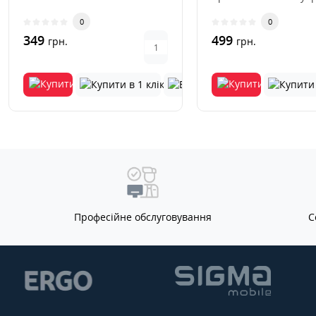
функціональний адаптер для
сучасних гаджетівУ св
0
0
розширення..
349
499
грн.
грн.
Професійне обслуговування
С