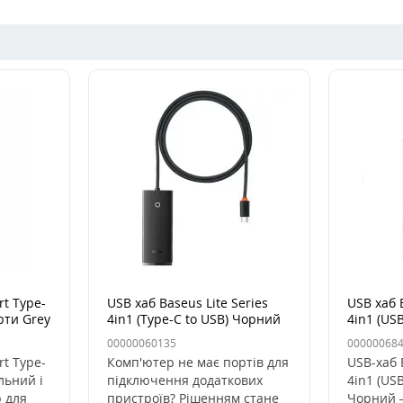
t Type-
USB хаб Baseus Lite Series
USB хаб B
рти Grey
4in1 (Type-C to USB) Чорний
4in1 (US
ання)
Чорний
00000060135
00000068
t Type-
Комп'ютер не має портів для
USB-хаб 
льний і
підключення додаткових
4in1 (US
 для
пристроїв? Рішенням стане
Чорний 