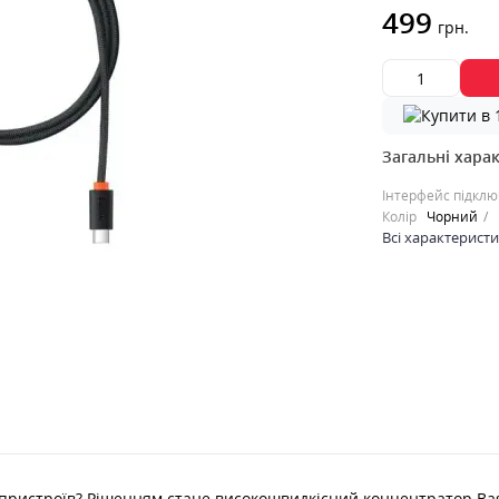
499
грн.
Загальні хара
Інтерфейс підкл
Колір
Чорний
Всі характерист
ристроїв? Рішенням стане високошвидкісний концентратор Baseus