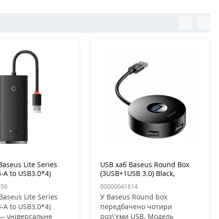
aseus Lite Series
USB хаб Baseus Round Box
B-A to USB3.0*4)
(3USB+1USB 3.0) Black,
Чорний
450
00000041614
Baseus Lite Series
У Baseus Round box
B-A to USB3.0*4)
передбачено чотири
— універсальне
роз\'єми USB. Модель