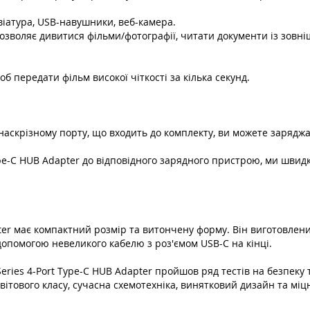
віатура, USB-навушники, веб-камера.
r дозволяє дивитися фільми/фотографії, читати документи із зов
б передати фільм високої чіткості за кілька секунд.
наскрізному порту, що входить до комплекту, ви можете заряджа
ype-C HUB Adapter до відповідного зарядного пристрою, ми швид
pter має компактний розмір та витончену форму. Він виготовлени
допомогою невеликого кабелю з роз'ємом USB-C на кінці.
eries 4-Port Type-C HUB Adapter пройшов ряд тестів на безпек
вітового класу, сучасна схемотехніка, винятковий дизайн та м