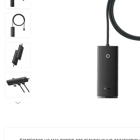
Комп'ютер не має портів для підключення додаткових п