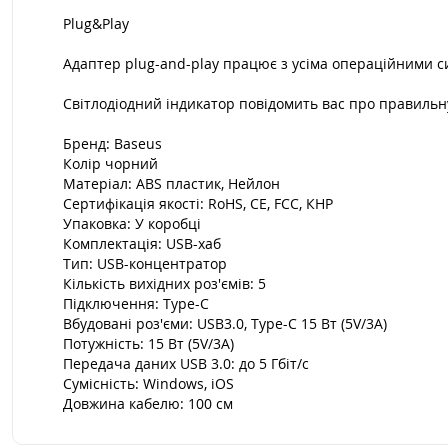
Plug&Play
Адаптер plug-and-play працює з усіма операційними 
Світлодіодний індикатор повідомить вас про правильн
Бренд: Baseus
Колір чорний
Матеріал: ABS пластик, Нейлон
Сертифікація якості: RoHS, CE, FCC, КНР
Упаковка: У коробці
Комплектація: USB-хаб
Тип: USB-концентратор
Кількість вихідних роз'ємів: 5
Підключення: Type-C
Вбудовані роз'єми: USB3.0, Type-C 15 Вт (5V/3A)
Потужність: 15 Вт (5V/3A)
Передача даних USB 3.0: до 5 Гбіт/с
Сумісність: Windows, iOS
Довжина кабелю: 100 см