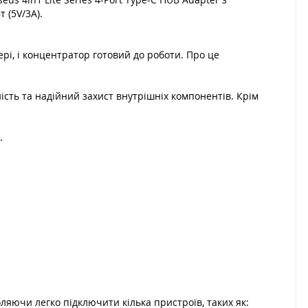
 (5V/3A).
рі, і концентратор готовий до роботи. Про це
ність та надійний захист внутрішніх компонентів. Крім
.
оляючи легко підключити кілька пристроїв, таких як: