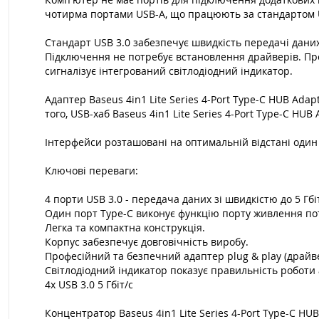
чотирма портами USB-A, що працюють за стандартом US
Стандарт USB 3.0 забезпечує швидкість передачі даних 
Підключення не потребує встановлення драйверів. Прос
сигналізує інтегрований світлодіодний індикатор.
Адаптер Baseus 4in1 Lite Series 4-Port Type-C HUB Ada
того, USB-хаб Baseus 4in1 Lite Series 4-Port Type-C HUB
Інтерфейси розташовані на оптимальній відстані один 
Ключові переваги:
4 порти USB 3.0 - передача даних зі швидкістю до 5 Гбіт
Один порт Type-C виконує функцію порту живлення поту
Легка та компактна конструкція.
Корпус забезпечує довговічність виробу.
Професійний та безпечний адаптер plug & play (драйве
Світлодіодний індикатор показує правильність роботи
4x USB 3.0 5 Гбіт/с
Концентратор Baseus 4in1 Lite Series 4-Port Type-C HU