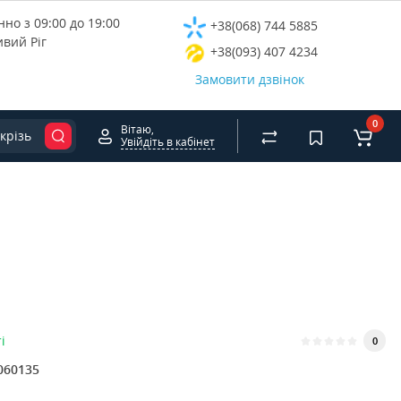
но з 09:00 до 19:00
+38(068) 744 5885
ивий Ріг
+38(093) 407 4234
Замовити дзвінок
0
Вітаю,
крізь
Увійдіть в кабінет
і
0
060135