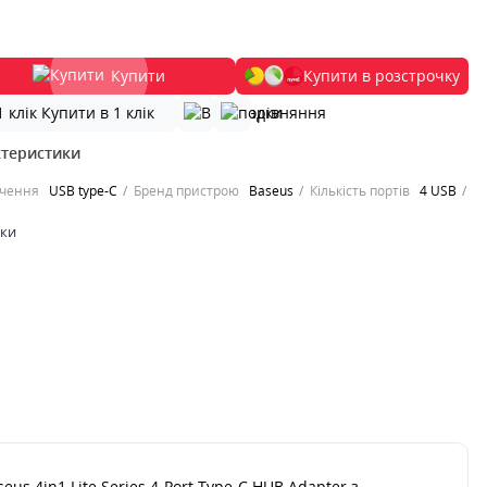
Купити
Купити в розстрочку
Купити в 1 клік
ктеристики
ючення
USB type-C
Бренд пристрою
Baseus
Кількість портів
4 USB
ики
 4in1 Lite Series 4-Port Type-C HUB Adapter з