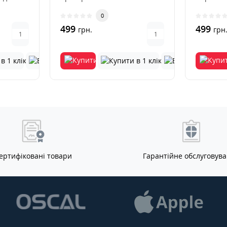
..
високошвидкісний концен..
рішення 
0
навчан..
499
499
грн.
грн
ертифіковані товари
Гарантійне обслуговув