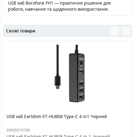
USB хаб Borofone FH1 — практичне рішення для
роботи, навчання та щоденного використання.
Схожі товари
USB хаб Earldom ET-HUB08 Type-C 4 in1 Чорний
00000070768
USB хаб Earldom ET-HUB08 Type-C 4-in-1, Чорний —