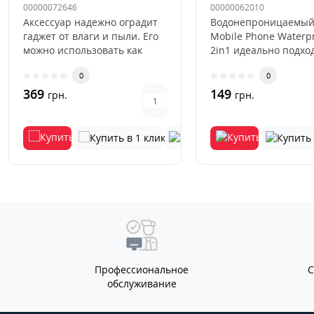
Bag) Черный
Желтый
00000072646
00000062010
Аксессуар надежно оградит
Водонепроницаемый
гаджет от влаги и пыли. Его
Mobile Phone Waterp
можно использовать как
2in1 идеально подхо
чехол при работе на про..
хранения ценных ве
0
0
369
149
грн.
грн.
Профессиональное
обслуживание