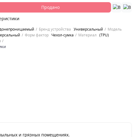
Продано
еристики
донепроницаемый
Бренд устройства
Универсальный
Модель
ерсальный
Форм фактор
Чехол-сумка
Материал
(TPU)
н
ики
в пыльных и грязных помещениях.