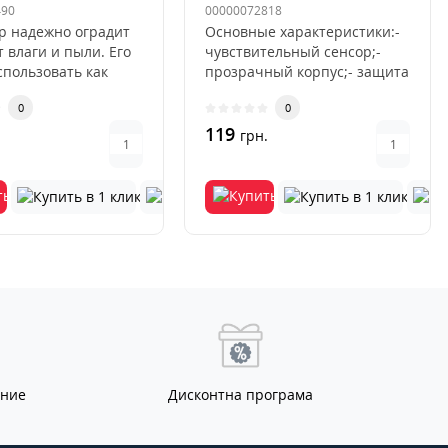
litter) Розовый
Черный
490
00000072818
р надежно оградит
Основные характеристики:-
т влаги и пыли. Его
чувствительный сенсор;-
пользовать как
прозрачный корпус;- защита
и работе на про..
воды IPX8;- PVC материа..
0
0
119
.
грн.
ание
Дисконтна програма