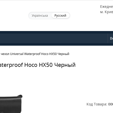
Ежеднев
м. Кри
Українська
Русский
В
ехол Universal Waterproof Hoco HX50 Черный
terproof Hoco HX50 Черный
Код Товара:
00