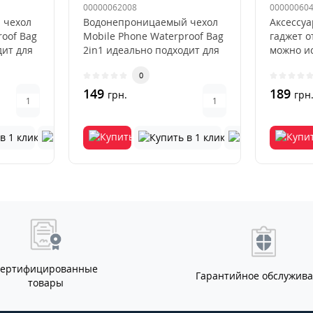
Розовый
(Liquid G
00000062008
00000060
 чехол
Водонепроницаемый чехол
Аксессуа
roof Bag
Mobile Phone Waterproof Bag
гаджет о
дит для
2in1 идеально подходит для
можно ис
щей..
хранения ценных вещей..
чехол пр
0
149
189
грн.
грн
Сертифицированные
Гарантийное обслужив
товары