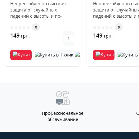
Непревзойденно высокая
Непревзойденно выс
защита от случайных
защита от случайны
падений с высоты и по-
падений с высоты и 
настоящему глубоких
настоящему глубоки
0
0
царапин.Стекло ..
царапин.Стекло ..
149
149
грн.
грн.
Профессиональное
обслуживание