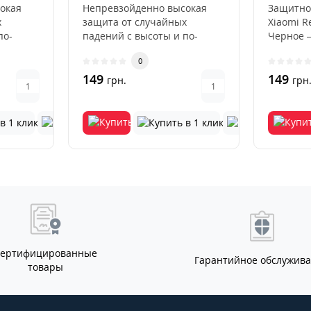
окая
Непревзойденно высокая
Защитно
х
защита от случайных
Xiaomi R
по-
падений с высоты и по-
Черное 
х
настоящему глубоких
высокока
0
царапин.Стекло ..
149
149
грн.
грн
Сертифицированные
Гарантийное обслужив
товары