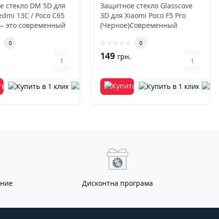
е стекло DM 5D для
Защитное стекло Glasscove
edmi 13C / Poco C65
3D для Xiaomi Poco F5 Pro
— это современный
(Черное)Современный
чественный ак..
смартфон — это не просто
0
0
сре..
149
.
грн.
ание
Дисконтна програма