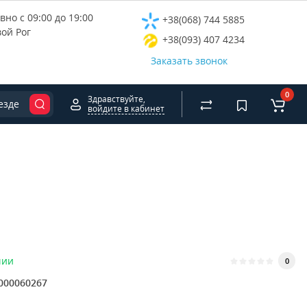
но с 09:00 до 19:00
+38(068) 744 5885
вой Рог
+38(093) 407 4234
Заказать звонок
0
Здравствуйте,
езде
войдите в кабинет
чии
0
000060267