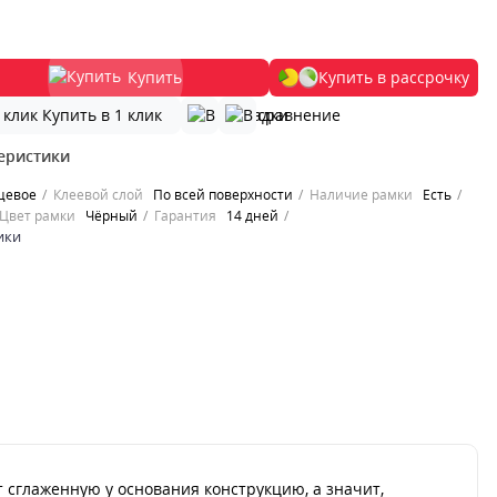
Купить
Купить в рассрочку
Купить в 1 клик
еристики
цевое
Клеевой слой
По всей поверхности
Наличие рамки
Есть
Цвет рамки
Чёрный
Гарантия
14 дней
ики
 сглаженную у основания конструкцию, а значит,