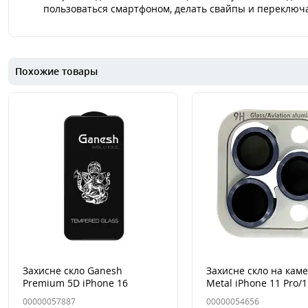
пользоваться смартфоном, делать свайпы и переключа
Похожие товары
Захисне скло Ganesh
Захисне скло на кам
Premium 5D iPhone 16
Metal iPhone 11 Pro/1
Plus/15 Plus Чорне
Max/12 Pro Синий/ Pac
00000057887
00000054656
Blue