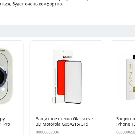
ться, будет очень комфортно.
еру
Защитное стекло Glasscove
Защитное
1 Pro
3D Motorola G05/G15/G15
iPhone 1
ific
Power Чорне
00000067036
00000065