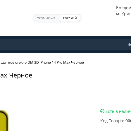
Ежеднев
м. Кри
Українська
Русский
В
ащитное стекло DM 3D iPhone 14 Pro Max Чёрное
Max Чёрное
Есть в нали
Код Товара:
00