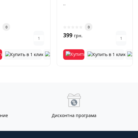
..
0
0
399
.
грн.
ание
Дисконтна програма