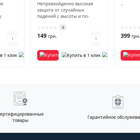
ля
Непревзойденно высокая
..
защита от случайных
у
падений с высоты и по-
артфона
настоящему глубоких
0
царапин.Стекло ..
149
399
грн.
грн
Сертифицированные
Гарантийное обслужив
товары