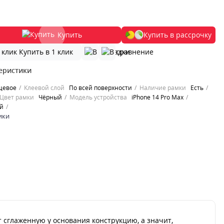
Купить
Купить в рассрочку
Купить в 1 клик
еристики
цевое
Клеевой слой
По всей поверхности
Наличие рамки
Есть
Цвет рамки
Чёрный
Модель устройства
iPhone 14 Pro Max
ей
ики
 сглаженную у основания конструкцию, а значит,