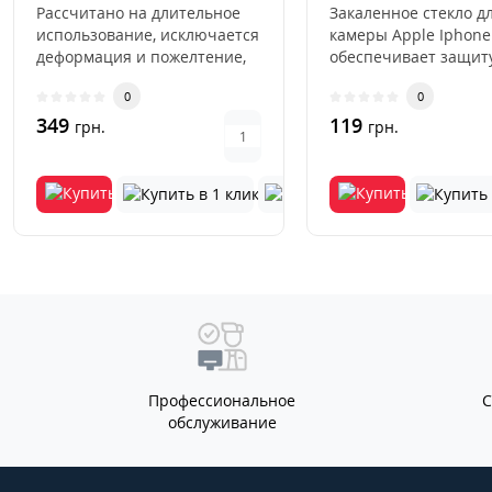
Рассчитано на длительное
Закаленное стекло д
использование, исключается
камеры Apple Iphone
деформация и пожелтение,
обеспечивает защит
устойчивость к острым, ..
основной камеры см
0
0
от механичес..
349
119
грн.
грн.
Профессиональное
обслуживание