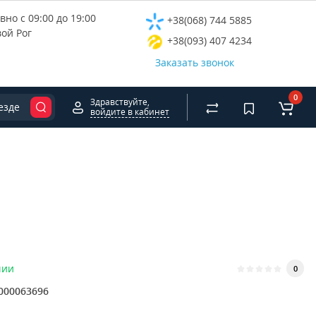
но с 09:00 до 19:00
+38(068) 744 5885
вой Рог
+38(093) 407 4234
Заказать звонок
0
Здравствуйте,
езде
войдите в кабинет
чии
0
000063696