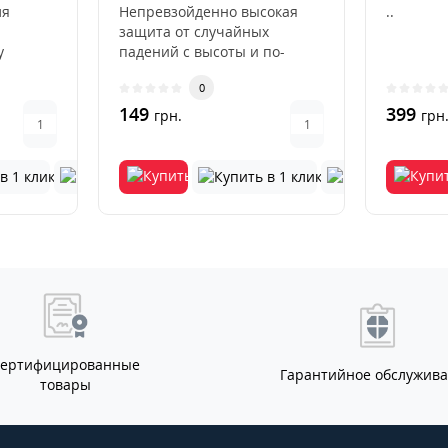
ля
Непревзойденно высокая
..
защита от случайных
у
падений с высоты и по-
артфона
настоящему глубоких
0
царапин.Стекло ..
149
399
грн.
грн
Сертифицированные
Гарантийное обслужив
товары