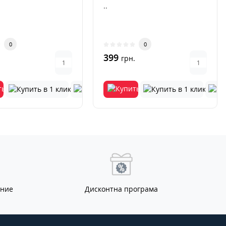
..
0
0
399
.
грн.
ание
Дисконтна програма