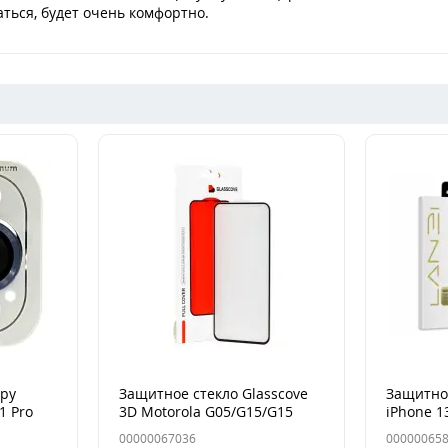
ться, будет очень комфортно.
еру
Защитное стекло Glasscove
Защитное
1 Pro
3D Motorola G05/G15/G15
iPhone 1
ific
Power Чорне
00000067036
00000065