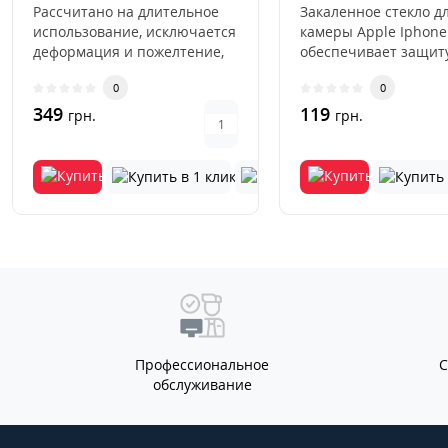
Рассчитано на длительное
Закаленное стекло д
использование, исключается
камеры Apple Iphone
деформация и пожелтение,
обеспечивает защит
устойчивость к острым, ..
основной камеры см
0
0
от механичес..
349
119
грн.
грн.
Профессиональное
обслуживание