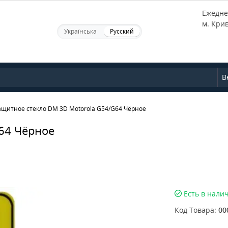
Ежеднев
м. Кри
Українська
Русский
В
ащитное стекло DM 3D Motorola G54/G64 Чёрное
64 Чёрное
Есть в нали
Код Товара:
00