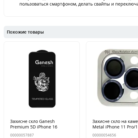
пользоваться смартфоном, делать свайпы и переключа
Похожие товары
Захисне скло Ganesh
Захисне скло на кам
Premium 5D iPhone 16
Metal iPhone 11 Pro/1
Plus/15 Plus Чорне
Max/12 Pro Синий/ Pac
00000057887
00000054656
Blue