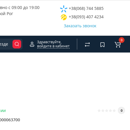
но с 09:00 до 19:00
+38(068) 744 5885
вой Рог
+38(093) 407 4234
Заказать звонок
0
Здравствуйте,
езде
войдите в кабинет
чии
0
000063700