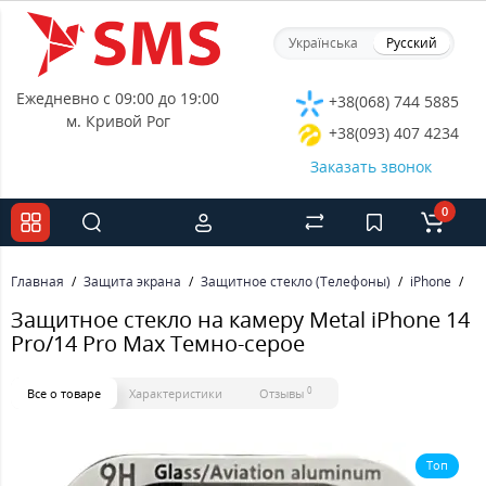
Українська
Русский
Ежедневно с 09:00 до 19:00
+38(068) 744 5885
м. Кривой Рог
+38(093) 407 4234
Заказать звонок
0
Главная
Защита экрана
Защитное стекло (Телефоны)
iPhone
За
Защитное стекло на камеру Metal iPhone 14
Pro/14 Pro Max Темно-серое
0
Все о товаре
Характеристики
Отзывы
Топ