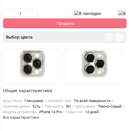
Продано
Выбор цвета
119
149
1
грн.
грн.
Общие характеристики
Вид стекла
Глянцевое
Клеевой слой
По всей поверхности
Наличие рамки
Есть
Прочность
9H
Цвет рамки
Тёмно-Серый
Модель устройства
iPhone 14 Pro
Гарантия
14 дней
Все характеристики