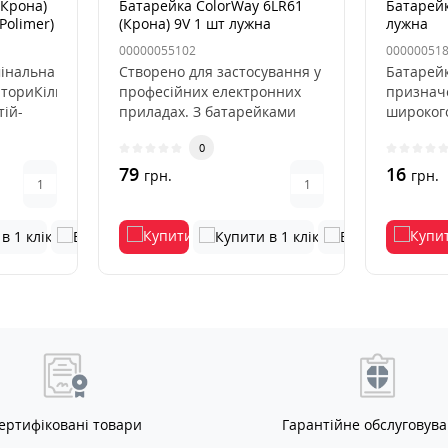
(Крона)
Батарейка ColorWay 6LR61
Батарейк
Polimer)
(Крона) 9V 1 шт лужна
лужна
льна
00000055102
00000051
інальна
Створено для застосування у
Батарейк
ториКількість
професійних електронних
признач
тій-
приладах. З батарейками
широкого
"крона" ваш пристрій пра..
від пульт
0
79
16
грн.
грн.
ертифіковані товари
Гарантійне обслуговув