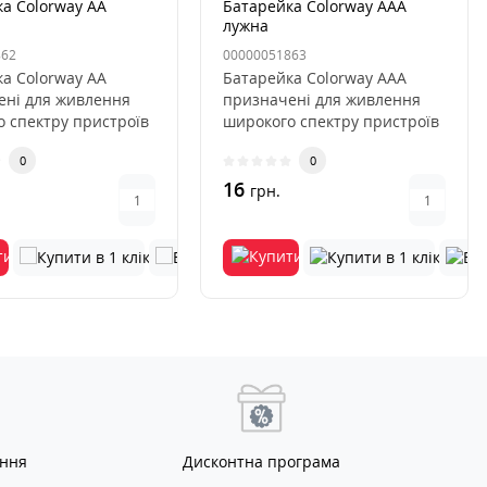
а Colorway AA
Батарейка Colorway AAA
лужна
862
00000051863
а Colorway AA
Батарейка Colorway AAA
ені для живлення
призначені для живлення
 спектру пристроїв
широкого спектру пристроїв
ів дистанційного к..
від пультів дистанційного ..
0
0
16
грн.
ання
Дисконтна програма