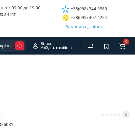
но з 09:00 до 19:00
+38(068) 744 5885
ивий Ріг
+38(093) 407 4234
Замовити дзвінок
0
Вітаю,
крізь
Увійдіть в кабінет
і
0
056081