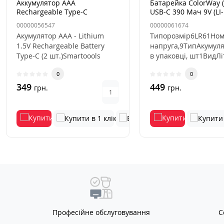
Аккумулятор AAA
Батарейка ColorWay 
Rechargeable Type-C
USB-C 390 Мач 9V (LI-
пальчиковий
1 шт перезаряджува
00000056547
00000061674
Акумулятор AAA - Lithium
Типорозмір6LR61Ном
1.5V Rechargeable Battery
напруга,9ТипАкумуля
Type-C (2 шт.)Smartoools
в упаковці, шт1ВидЛі
Rechargeable Battery АА ..
полімерний (Li-Po..
0
0
349
449
грн.
грн.
Професійне обслуговування
С