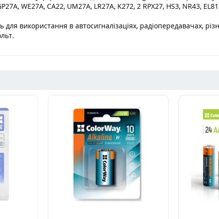
 GP27A, WE27A, CA22, UM27A, LR27A, K272, 2 RPX27, HS3, NR43, EL81
ть для використання в автосигналізаціях, радіопередавачах, різ
ольт.