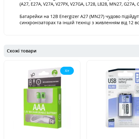
(A27, E27A, V27A, V27PX, V27GA, L728, L828, MN27, G27A,
Батарейки на 12В Energizer A27 (MN27) чудово підійду
синхронізаторах та іншій техніці з живленням від 12 в
Схожі товари
Хіт