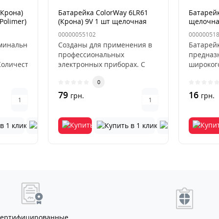
(Крона)
Батарейка ColorWay 6LR61
Батарейк
Polimer)
(Крона) 9V 1 шт щелочная
щелочн
я
00000055102
00000051
минальное
Созданы для применения в
Батарейк
профессиональных
предназ
оличество
электронных приборах. С
широкого
итий-
батарейками "крона" ваш
от пульт
0
прибор буд..
79
16
грн.
грн.
Сертифицированные