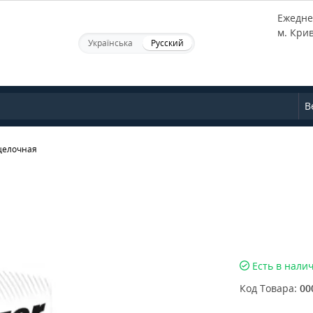
Ежеднев
м. Кри
Українська
Русский
В
 щелочная
Есть в нали
Код Товара:
00