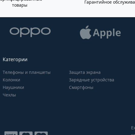
Гарантийное обслужив
товары
Категории
Телефоны и планшеты
Защита экрана
Колонки
Зарядные устройства
Наушники
Смартфоны
Чехлы
Е