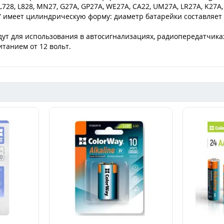
L728, L828, MN27, G27A, GP27A, WE27A, CA22, UM27A, LR27A, K27A, 
27 имеет цилиндрическую форму: диаметр батарейки составляет 8
дут для использования в автосигнализациях, радиопередатчика
итанием от 12 вольт.