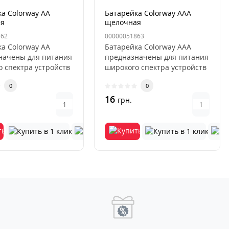
а Colorway AA
Батарейка Colorway AAA
ая
щелочная
862
00000051863
а Colorway AA
Батарейка Colorway AAA
начены для питания
предназначены для питания
 спектра устройств
широкого спектра устройств
ов дистанционного..
от пультов дистанционног..
0
0
16
грн.