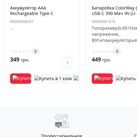
Аккумулятор AAA
Батарейка ColorWay 
Rechargeable Type-C
USB-C 390 Мач 9V (LI-
пальчиковый
1 шт перезаряжаема
00000056547
00000061674
..
Типоразмер6LR61Но
напряжение,
В9ТипАккумуляторыК
в упаковке, шт1ВидЛ
0
0
полимерны..
349
449
грн.
грн.
Профессиональное