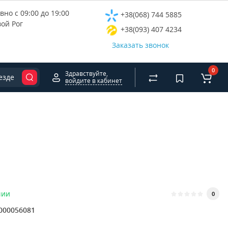
но с 09:00 до 19:00
+38(068) 744 5885
вой Рог
+38(093) 407 4234
Заказать звонок
0
Здравствуйте,
езде
войдите в кабинет
чии
0
000056081