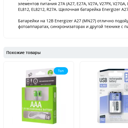
элементов питания 27A (A27, E27A, V27A, V27PX, V27GA, 
EL812, EL8212, R27A. Щелочная батарейка Energizer A
Батарейки на 12В Energizer A27 (MN27) отлично подой
фотоаппаратах, синхронизаторах и другой технике с п
Похожие товары
Топ