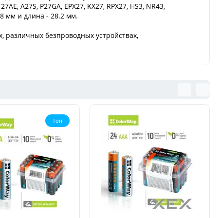
27AE, A27S, P27GA, EPX27, KX27, RPX27, HS3, NR43,
 мм и длина - 28.2 мм.
х, различных безпроводных устройствах,
Топ