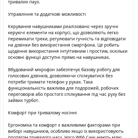
тривалих пауз.
Управління та додаткові можливості
Керування навушниками реалізовано через зручні
керуючі елементи на корпусі, що дозволяють легко
перемикати треки, регулювати гучність та відповідати
на дзвінки без використання смартфона. Це робить
щоденне використання інтуїтивним і простим, оскільки
основні функції доступні прямо на навушниках.
Вбудований мікрофон забезпечує базову роботу для
голосових дзвінків, дозволяючи спілкуватися без
потреби тримати телефон у руках. Така
функціональність важлива для подорожей, робочих
переговорів або простого спілкування під час руху без
зайвих турбот.
Комфорт при тривалому носінні
Ергономіка та комфорт є важливими факторами при
виборі навушників, особливо якщо їх використовують
протягом тривалого часу. Hoco W66 Сині мають м’які