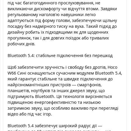
під час багатогодинного прослуховування, не
викликаючи дискомфорту чи відчуття втоми. Завдяки
регульованому наголов’ю навушники легко
адаптуються під форму голови, забезпечуючи щільну
посадку без надмірного тиску на вуха. Такий підхід до
дизайну робить їх підходящими як для щоденних
прогулянок, так і для довгих поїздок або тривалих
робочих днів.
Bluetooth 5.4: стабільне підключення без перешкод
Щоб забезпечити зручність і свободу без дротів, Hoco
W66 Сині оснащуються сучасним модулем Bluetooth 5.4,
який гарантує стабільне та швидке підключення до
найрізноманітніших пристроїв — смартфонів,
планшетів, ноутбуків та інших джерел звуку, що
підтримують Bluetooth. Ця технологія вирізняється
підвищеною енергоефективністю та низькою
затримкою звуку, що особливо важливо при перегляді
відео або під час ігор.
Bluetooth 5.4 забезпечує широкий радіус дії —