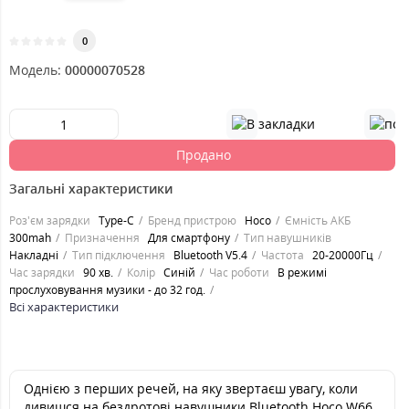
0
Модель:
00000070528
Продано
Загальні характеристики
Роз'єм зарядки
Type-C
Бренд пристрою
Hoco
Ємність АКБ
300mah
Призначення
Для смартфону
Тип навушників
Накладні
Тип підключення
Bluetooth V5.4
Частота
20-20000Гц
Час зарядки
90 хв.
Колір
Синій
Час роботи
В режимі
прослуховування музики - до 32 год.
Всі характеристики
Однією з перших речей, на яку звертаєш увагу, коли
дивишся на бездротові навушники Bluetooth Hoco W66