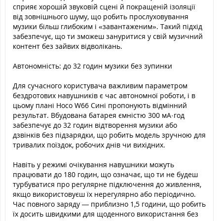
сприяє хорошій звуковій сцені й покращеній ізоляції
від зовнішнього шуму, що робить прослуховування
музики більш глибоким і «завантаженим». Такий підхід
забезпечує, що ти зможеш зануритися у свій музичний
контент без зайвих відволікань.
Автономність: до 32 годин музики без зупинки
Для сучасного користувача важливим параметром
бездротових навушників є час автономної роботи, і в
цьому плані Hoco W66 Сині пропонують відмінний
результат. Вбудована батарея ємністю 300 мА·год
забезпечує до 32 годин відтворення музики або
дзвінків без підзарядки, що робить модель зручною для
тривалих поїздок, робочих днів чи вихідних.
Навіть у режимі очікування навушники можуть
працювати до 180 годин, що означає, що ти не будеш
турбуватися про регулярне підключення до живлення,
якщо використовуєш їх нерегулярно або періодично.
Час повного заряду — приблизно 1,5 години, що робить
їх досить швидкими для щоденного використання без