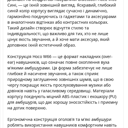
Сині, — це їхній зовнішній вигляд. Яскравий, глибокий
синій колір корпусу виглядає сучасно і динамічно,
гармонійно поєднуючись із гаджетами та аксесуарами
в аналогічних відтінках або контрастних кольорах.
Такий дизайн створює відчуття стилю та
індивідуальності, що важливо для тих, хто не лише
цінує якість звучання, а й хоче мати аксесуар, який
доповнює їхній естетичний образ.
Конструкція Hoco W66 — це формат накладних (over-
ear) навушників, що означає повне охоплення вуха
м’якими амбушурами. Ця форма забезпечує не лише
глибоке й насичене звучання, а також сприяє
природному заглушенню зовнішніх шумів, що в свою
чергу покращує якість прослуховування музики або
дзвінків навіть у галасливому середовищі. Матеріали
корпусу поєднують міцний ABS-пластик і екошкіру (PU)
для амбушурів, що дає хорошу зносостійкість і приємну
на дотик поверхню.
Ергономічна конструкція оголов’я та м’які амбушури
роблять використання навушників комфортним навіть