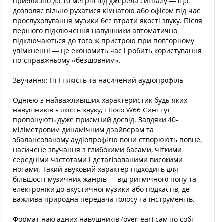
приблизно до 10 метрів від джерела сигналу — що
дозволяє вільно рухатися кімнатою або офісом під час
прослуховування музики без втрати якості звуку. Після
першого підключення навушники автоматично
підключаються до того ж пристрою при повторному
увімкненні — це економить час і робить користування
по-справжньому «безшовним».
Звучання: Hi-Fi якість та насичений аудіопрофіль
Однією з найважливіших характеристик будь-яких
навушників є якість звуку, і Hoco W66 Сині тут
пропонують дуже приємний досвід. Завдяки 40-
міліметровим динамічним драйверам та
збалансованому аудіопрофілю вони створюють повне,
насичене звучання з глибокими басами, чіткими
середніми частотами і деталізованими високими
нотами. Такий звуковий характер підходить для
більшості музичних жанрів — від ритмічного попу та
електроніки до акустичної музики або подкастів, де
важлива природна передача голосу та інструментів.
Формат накладних навушників (over-ear) сам по собі