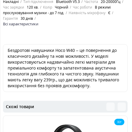
Накладні
Тип підключення
Bluetooth V5.3
Частота
20-20000Гц
Час зарядки
120 хв.
Колір
Чорний
Час роботи
В режимі
прослуховування музики - до 7 год.
Наявність мікрофону
Є
Гарантія
30 днів
Всі характеристики
Бездротові навушники Hoco W40 – це повернення до
класичного дизайну та нові можливості. У моделі
використовуються надзвичайно легкі матеріали для
преміального комфорту та запатентована акустична
технологія для глибокого та чистого звуку. Навушники
мають легку вагу 239гр., що дає можливість тривалого
використання без проявів дискомфорту.
Схожі товари
Хіт