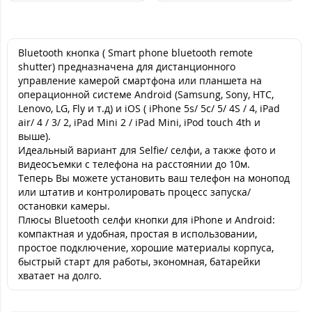
59
59
5
грн.
грн.
Bluetooth кнопка ( Smart phone bluetooth remote
shutter) предназначена для дистанционного
управление камерой смартфона или планшета на
операционной системе Android (Samsung, Sony, HTC,
Lenovo, LG, Fly и т.д) и iOS ( iPhone 5s/ 5c/ 5/ 4S / 4, iPad
air/ 4 / 3/ 2, iPad Mini 2 / iPad Mini, iPod touch 4th и
выше).
Идеальный вариант для Selfie/ селфи, а также фото и
видеосъемки с телефона на расстоянии до 10м.
Теперь Вы можете установить ваш телефон на монопод
или штатив и контролировать процесс запуска/
остановки камеры.
Плюсы Bluetooth селфи кнопки для iPhone и Android:
компактная и удобная, простая в использовании,
простое подключение, хорошие материалы корпуса,
быстрый старт для работы, экономная, батарейки
хватает на долго.