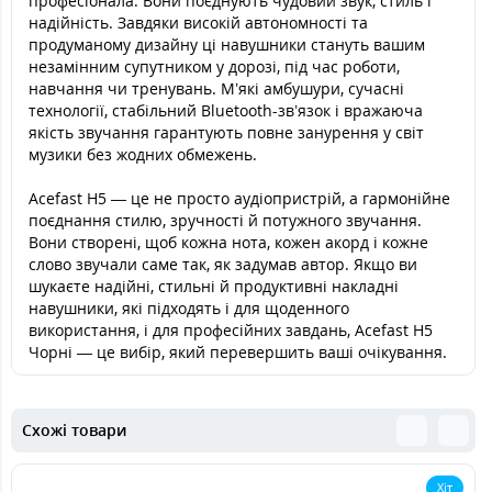
професіонала. Вони поєднують чудовий звук, стиль і
надійність. Завдяки високій автономності та
продуманому дизайну ці навушники стануть вашим
незамінним супутником у дорозі, під час роботи,
навчання чи тренувань. М’які амбушури, сучасні
технології, стабільний Bluetooth-зв’язок і вражаюча
якість звучання гарантують повне занурення у світ
музики без жодних обмежень.
Acefast H5 — це не просто аудіопристрій, а гармонійне
поєднання стилю, зручності й потужного звучання.
Вони створені, щоб кожна нота, кожен акорд і кожне
слово звучали саме так, як задумав автор. Якщо ви
шукаєте надійні, стильні й продуктивні накладні
навушники, які підходять і для щоденного
використання, і для професійних завдань, Acefast H5
Чорні — це вибір, який перевершить ваші очікування.
Схожі товари
Хіт