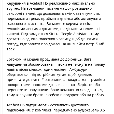
Керування в Acefast H5 реалізовано максимально
зручно. На зовнішній частині чашок розміщено
сенсорні панелі, що дозволяють змінювати гучність,
перемикати треки, приймати дзвінки або активувати
голосового асистента. Ви можете керувати всіма
функціями легкими дотиками, не дістаючи телефон із
кишені. Підтримуються Siri та Google Assistant, тому
достатньо одного голосового запиту, щоб дізнатися
погоду, відправити повідомлення чи знайти потрібний
трек.
Ергономіка моделі продумана до дрібниць. Вага
навушників збалансована — вони не тиснуть на голову
навіть після кількох годин носіння. Амбушури
обертаються під потрібним кутом, щоб ідеально
прилягати до вушної раковини, а складна конструкція з
поворотними чашками дозволяє легко зберігати або
перевозити навушники. Вони компактно складаються,
тому їх зручно брати із собою в подорож або на роботу.
Acefast H5 підтримують можливість дротового
підключення. У комплекті передбачено аудіокабель 3.5