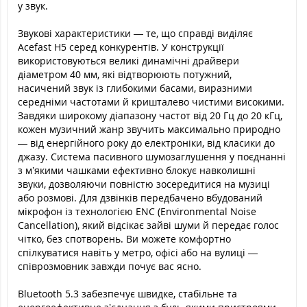
у звук.
Звукові характеристики — те, що справді виділяє
Acefast H5 серед конкурентів. У конструкції
використовуються великі динамічні драйвери
діаметром 40 мм, які відтворюють потужний,
насичений звук із глибокими басами, виразними
середніми частотами й кришталево чистими високими.
Завдяки широкому діапазону частот від 20 Гц до 20 кГц,
кожен музичний жанр звучить максимально природно
— від енергійного року до електроніки, від класики до
джазу. Система пасивного шумозаглушення у поєднанні
з м’якими чашками ефективно блокує навколишні
звуки, дозволяючи повністю зосередитися на музиці
або розмові. Для дзвінків передбачено вбудований
мікрофон із технологією ENC (Environmental Noise
Cancellation), який відсікає зайві шуми й передає голос
чітко, без спотворень. Ви можете комфортно
спілкуватися навіть у метро, офісі або на вулиці —
співрозмовник завжди почує вас ясно.
Bluetooth 5.3 забезпечує швидке, стабільне та