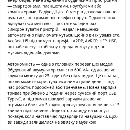
енергоефективне з’єднання з будь-якими пристроями
— смартфонами, планшетами, ноутбуками або
комп’ютерами. Радіус дії до 10 метрів дозволяє вільно
рухатися, не тримаючи телефон поруч. Підключення
відбувається миттєво — достатньо один раз
синхронізувати пристрій, і надалі навушники
автоматично підключатимуться, щойно ви їх увімкнете.
Acefast H5 підтримують профілі A2DP, AVRCP, HFP, HSP,
що забезпечує стабільну передачу звуку під час
музики, відео або дзвінків.
Автономність — одна з головних переваг цієї моделі.
Вбудований акумулятор ємністю 600 мА·год дозволяє
слухати музику до 25 годин без підзарядки. Це означає,
що ви можете користуватися ними цілий день — під
час роботи, подорожей або тренувань. Повна зарядка
триває приблизно 2 години через сучасний порт USB
Type-C, а підтримка швидкої зарядки дозволяє
отримати близько 5 годин прослуховування лише за 15
хвилин підключення. Індикатор заряду на корпусі
показує, коли настав час підзарядити навушники, щоб
ви завжди залишалися на зв’язку з музикою.