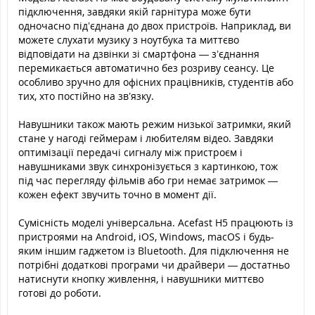
підключення, завдяки якій гарнітура може бути
одночасно під’єднана до двох пристроїв. Наприклад, ви
можете слухати музику з ноутбука та миттєво
відповідати на дзвінки зі смартфона — з’єднання
перемикається автоматично без розриву сеансу. Це
особливо зручно для офісних працівників, студентів або
тих, хто постійно на зв’язку.
Навушники також мають режим низької затримки, який
стане у нагоді геймерам і любителям відео. Завдяки
оптимізації передачі сигналу між пристроєм і
навушниками звук синхронізується з картинкою, тож
під час перегляду фільмів або гри немає затримок —
кожен ефект звучить точно в момент дії.
Сумісність моделі універсальна. Acefast H5 працюють із
пристроями на Android, iOS, Windows, macOS і будь-
яким іншим гаджетом із Bluetooth. Для підключення не
потрібні додаткові програми чи драйвери — достатньо
натиснути кнопку живлення, і навушники миттєво
готові до роботи.