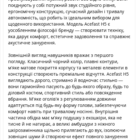
поєднують у собі потужний звук студійного рівня,
ергономічну конструкцію, сучасний дизайн і тривалу
автономність, що робить їх ідеальним вибором для
щоденного використання. Модель Acefast H5 є
уособленням філософії бренду — створювати техніку,
яка дарує комфорт, естетичне задоволення та справжнє
акустичне занурення.
Зовнішній вигляд навушників вражає з першого
погляду. Класичний чорний колір, плавні контури,
м’яке матове покриття корпусу та металеві елементи в
конструкції створюють преміальне відчуття. Acefast H5
виглядають дорого, стримано й водночас стильно —
вони гармонійно пасують до будь-якого образу, будь то
діловий костюм, спортивний стиль або повсякденне
вбрання. М’яке оголів’я з регулюванням довжини
адаптується під будь-яку форму голови, забезпечуючи
комфорт навіть при тривалому носінні. Внутрішня
частина обідка має м’яку подушку з екошкіри, яка не
тисне й не натирає, а великі амбушури з ніжного
шкірозамінника щільно прилягають до вух, ізолюючи
зовнішні шуми й створюючи ефект повного занурення