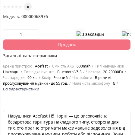
0
Модель:
00000068976
Продано
Загальні характеристики
Бренд пристрою
Acefast
Ємність АКБ
600mah
Тип навушників
Накладні
Тип підключення
Bluetooth V5.3
Частота
20-20000Гц
Час зарядки
90 хв.
Колір
Чорний
Час роботи
В режимі
прослуховування музики - до 55 год.
Наявність мікрофону
Є
Всі характеристики
Навушники Acefast H5 Чорні — це високоякісна
бездротова гарнітура накладного типу, створена для
тих, хто прагне отримати максимальне задоволення від
прослуховування музики, роботи або відпочинку. Вони