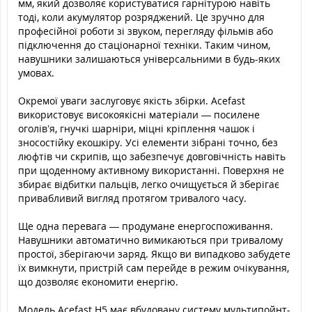
мм, який дозволяє користуватися гарнітурою навіть
тоді, коли акумулятор розряджений. Це зручно для
професійної роботи зі звуком, перегляду фільмів або
підключення до стаціонарної техніки. Таким чином,
навушники залишаються універсальними в будь-яких
умовах.
Окремої уваги заслуговує якість збірки. Acefast
використовує високоякісні матеріали — посилене
оголів’я, гнучкі шарніри, міцні кріплення чашок і
зносостійку екошкіру. Усі елементи зібрані точно, без
люфтів чи скрипів, що забезпечує довговічність навіть
при щоденному активному використанні. Поверхня не
збирає відбитки пальців, легко очищується й зберігає
привабливий вигляд протягом тривалого часу.
Ще одна перевага — продумане енергоспоживання.
Навушники автоматично вимикаються при тривалому
простої, зберігаючи заряд. Якщо ви випадково забудете
їх вимкнути, пристрій сам перейде в режим очікування,
що дозволяє економити енергію.
Модель Acefast H5 має вбудовану систему мультипойнт-