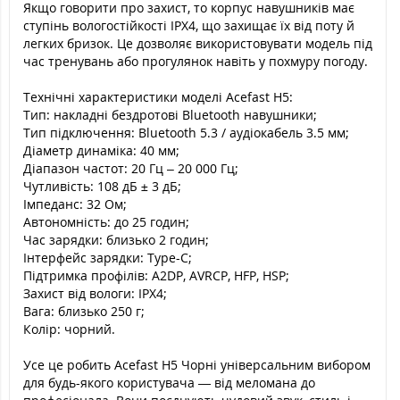
Якщо говорити про захист, то корпус навушників має
ступінь вологостійкості IPX4, що захищає їх від поту й
легких бризок. Це дозволяє використовувати модель під
час тренувань або прогулянок навіть у похмуру погоду.
Технічні характеристики моделі Acefast H5:
Тип: накладні бездротові Bluetooth навушники;
Тип підключення: Bluetooth 5.3 / аудіокабель 3.5 мм;
Діаметр динаміка: 40 мм;
Діапазон частот: 20 Гц – 20 000 Гц;
Чутливість: 108 дБ ± 3 дБ;
Імпеданс: 32 Ом;
Автономність: до 25 годин;
Час зарядки: близько 2 годин;
Інтерфейс зарядки: Type-C;
Підтримка профілів: A2DP, AVRCP, HFP, HSP;
Захист від вологи: IPX4;
Вага: близько 250 г;
Колір: чорний.
Усе це робить Acefast H5 Чорні універсальним вибором
для будь-якого користувача — від меломана до