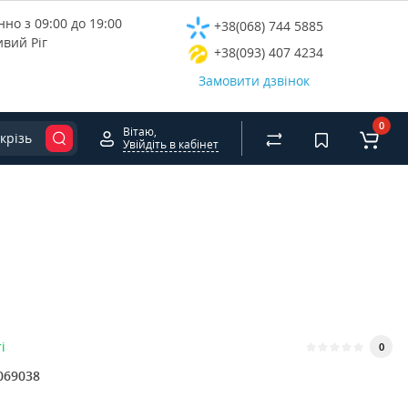
но з 09:00 до 19:00
+38(068) 744 5885
ивий Ріг
+38(093) 407 4234
Замовити дзвінок
0
Вітаю,
крізь
Увійдіть в кабінет
і
0
069038