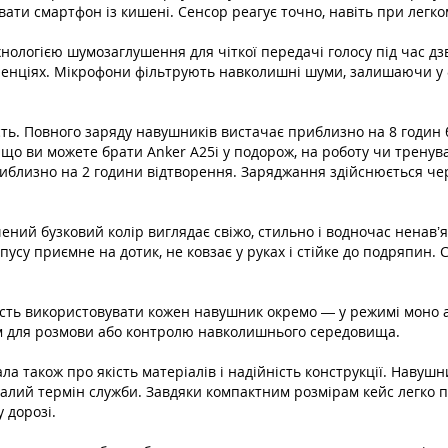
ати смартфон із кишені. Сенсор реагує точно, навіть при легком
ологією шумозаглушення для чіткої передачі голосу під час дзв
еренціях. Мікрофони фільтрують навколишні шуми, залишаючи у 
сть. Повного заряду навушників вистачає приблизно на 8 годин
, що ви можете брати Anker A25i у подорож, на роботу чи тренув
иблизно на 2 години відтворення. Заряджання здійснюється че
ний бузковий колір виглядає свіжо, стильно і водночас ненав’язл
пусу приємне на дотик, не ковзає у руках і стійке до подряпин. 
сть використовувати кожен навушник окремо — у режимі моно а
м для розмови або контролю навколишнього середовища.
ла також про якість матеріалів і надійність конструкції. Навушн
алий термін служби. Завдяки компактним розмірам кейс легко п
 дорозі.