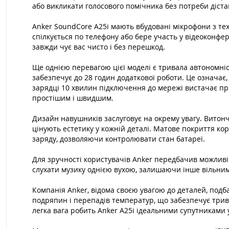
або викликати голосового помічника без потреби дістав
Anker SoundCore A25i мають вбудовані мікрофони з техн
спілкується по телефону або бере участь у відеоконф
завжди чує вас чисто і без перешкод.
Ще однією перевагою цієї моделі є тривала автономні
забезпечує до 28 годин додаткової роботи. Це означає
зарядці 10 хвилин підключення до мережі вистачає пр
простішим і швидшим.
Дизайн навушників заслуговує на окрему увагу. Витонче
цінують естетику у кожній деталі. Матове покриття кор
заряду, дозволяючи контролювати стан батареї.
Для зручності користувачів Anker передбачив можливі
слухати музику однією вухою, залишаючи інше вільни
Компанія Anker, відома своєю увагою до деталей, подба
подряпин і перепадів температур, що забезпечує трив
легка вага робить Anker A25i ідеальними супутниками у