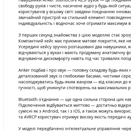
свободу рухів і чисте, насичене аудіо у будь-якій сит
користувачів у всьому світі завдяки поєднанню інновац
звичайний пристрій на стильний елемент повсякденного
індивідуальність і водночас хоче отримати максимум ві
З перших секунд знайомства з цією моделлю стає зрозум
Компактний кейс має приємне матове покриття, яке не 
Усередині кейсу зручно розташовані два навушники, як
відчуваються у вухах і мають продуману анатомічну ф
відчуваючи дискомфорту навіть під час тривалих поїзд
Anker подбав і про звук — головну складову будь-яки
деталізований звук із глибокими басами, чистими се
насолоджуватись будь-яким жанром — від класики до ел
гучності, щоб уникнути спотворень на максимальних рів
Bluetooth-з’єднання — ще одна сильна сторона цих наву
Підключення відбувається миттєво — достатньо відкри
сумісні як з Android, так і з iOS, а також можуть вик
та AVRCP користувач отримує високу якість передачі а
У моделі передбачено інтелектуальне управління через