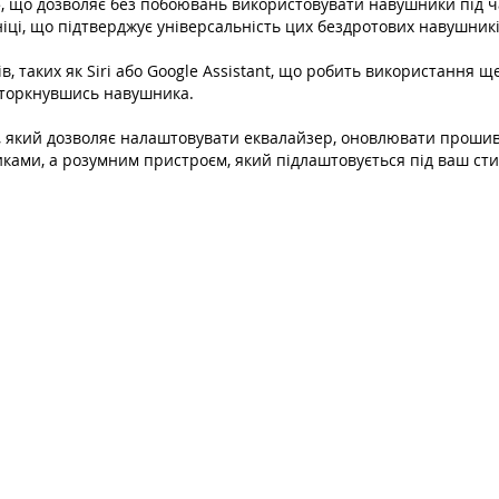
5, що дозволяє без побоювань використовувати навушники під ч
іці, що підтверджує універсальність цих бездротових навушникі
в, таких як Siri або Google Assistant, що робить використання 
о торкнувшись навушника.
 який дозволяє налаштовувати еквалайзер, оновлювати прошивк
ками, а розумним пристроєм, який підлаштовується під ваш сти