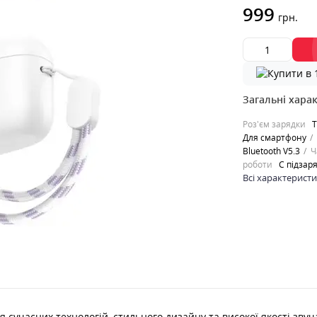
999
грн.
Загальні хара
Роз'єм зарядки
T
Для смартфону
Bluetooth V5.3
Ч
роботи
С підзаря
Всі характерист
сучасних технологій, стильного дизайну та високої якості звуча