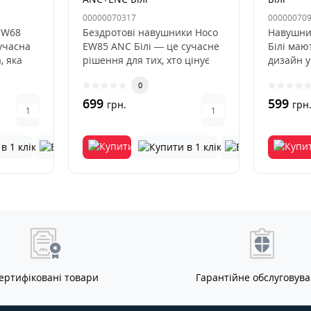
00000070317
00000070
EW68
Бездротові навушники Hoco
Навушни
учасна
EW85 ANC Білі — це сучасне
Білі маю
, яка
рішення для тих, хто цінує
дизайн у
нолог..
свободу руху, насиче..
виглядає
0
699
599
грн.
грн
ертифіковані товари
Гарантійне обслуговув