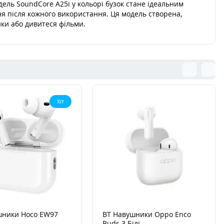
дель SoundCore A25i у кольорі бузок стане ідеальним
я після кожного використання. Ця модель створена,
нки або дивитеся фільми.
Хіт
шники Hoco EW97
BT Навушники Oppo Enco
Buds 3 Білі