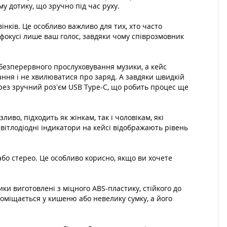
у дотику, що зручно під час руху.
інків. Це особливо важливо для тих, хто часто
фокусі лише ваш голос, завдяки чому співрозмовник
 безперервного прослуховування музики, а кейс
ання і не хвилюватися про заряд. А завдяки швидкій
рез зручний роз’єм USB Type-C, що робить процес ще
иво, підходить як жінкам, так і чоловікам, які
Світлодіодні індикатори на кейсі відображають рівень
бо стерео. Це особливо корисно, якщо ви хочете
ики виготовлені з міцного ABS-пластику, стійкого до
оміщається у кишеню або невелику сумку, а його