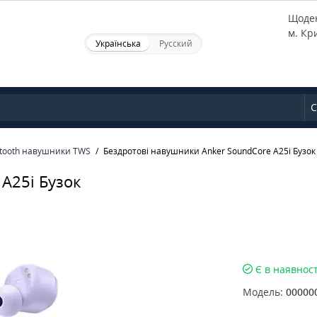
Щоден
м. Кр
Українська
Русский
С
etooth навушники TWS
Бездротові навушники Anker SoundCore A25i Бузок
A25i Бузок
Є в наявност
Модель:
00000