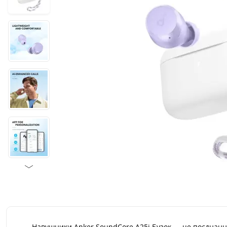
Навушники Anker SoundCore A25i Бузок — це поєднання 