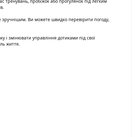
ас тренувань, пробіжок або прогулянок під легким
в.
ще зручнішим. Ви можете швидко перевірити погоду,
у і змінювати управління дотиками під свої
ль життя.