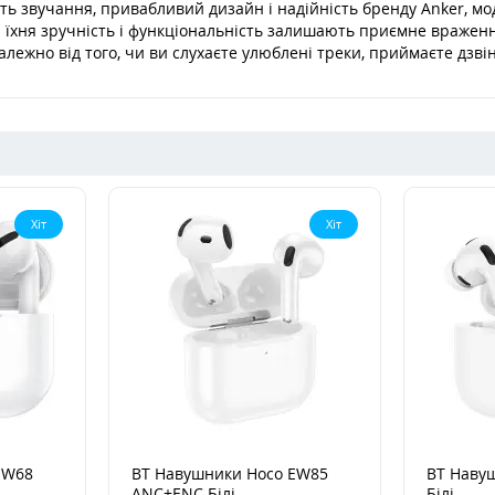
ть звучання, привабливий дизайн і надійність бренду Anker, мо
а їхня зручність і функціональність залишають приємне враженн
алежно від того, чи ви слухаєте улюблені треки, приймаєте дзві
Хіт
Хіт
EW68
BT Навушники Hoco EW85
BT Наву
ANC+ENC Білі
Білі