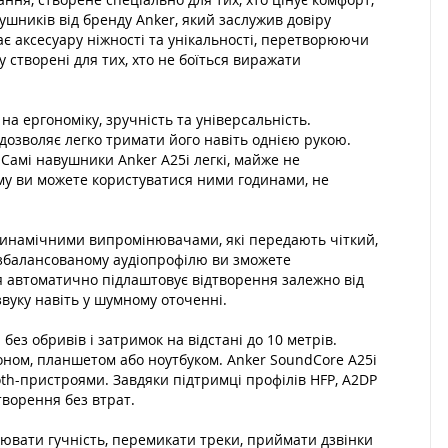
вушників від бренду Anker, який заслужив довіру
дає аксесуару ніжності та унікальності, перетворюючи
створені для тих, хто не боїться виражати
на ергономіку, зручність та універсальність.
 дозволяє легко тримати його навіть однією рукою.
Самі навушники Anker A25i легкі, майже не
ому ви можете користуватися ними годинами, не
 динамічними випромінювачами, які передають чіткий,
 збалансованому аудіопрофілю ви зможете
ня автоматично підлаштовує відтворення залежно від
звуку навіть у шумному оточенні.
ез обривів і затримок на відстані до 10 метрів.
оном, планшетом або ноутбуком. Anker SoundCore A25i
ooth-пристроями. Завдяки підтримці профілів HFP, A2DP
творення без втрат.
лювати гучність, перемикати треки, приймати дзвінки