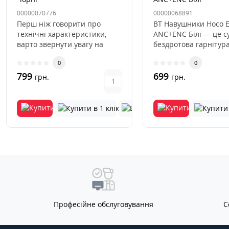
00000070776
00000068891
Перш ніж говорити про
BT Навушники Hoco 
технічні характеристики,
ANC+ENC Білі — це с
варто звернути увагу на
бездротова гарнітура
зовнішній вигляд і
поєднує передові тех
0
0
матеріали,..
799
699
грн.
грн.
Професійне обслуговування
С