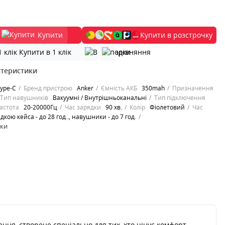
Купити
Купити в розстрочку
Купити в 1 клік
ктеристики
ype-C
Бренд пристрою
Anker
Ємність АКБ
350mah
Призначення
Тип навушників
Вакуумні / Внутрішньоканальні
Тип підключення
астота
20-20000Гц
Час зарядки
90 хв.
Колір
Фіолетовий
Час
дкою кейса - до 28 год.., навушники - до 7 год.
ики
ння, створене спеціально для тих, хто цінує комфорт,