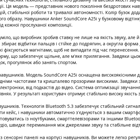
уації. Ця модель — представник нового покоління бездротових на
ій, стабільної роботи та тривалої автономності. Колір бузок до
 образу. Навушники Anker SoundCore A25i у бузковому відтінку 
д кожної прослуханої композиції.
іло, що виробник зробив ставку не лише на якість звуку, але й 
збирає відбитки пальців і стійке до подряпин, а округла форма
і фіксуються магнітами, щоб не випадати під час перенесення. 
орму, що забезпечує щільне, але м’яке прилягання. Завдяки ць
ок, прогулянок або занять спортом.
х навушників. Модель SoundCore A25i оснащена високоякісними
редніми частотами та кришталево прозорими високими. Завдяки
ектроніки, від подкастів до відео. Система оптимізації звучан
нях. У результаті користувач отримує стабільно високу якість 
шників. Технологія Bluetooth 5.3 забезпечує стабільний сигнал б
ти кейс, і навушники автоматично з’єднуються з вашим смартф
ористовуватись із ноутбуками, смарттелевізорами та іншими Bluet
удіо, швидке перемикання між джерелами звуку та стабільне від
 сенсорні панелі на корпусі навушників. Ви можете легко регу