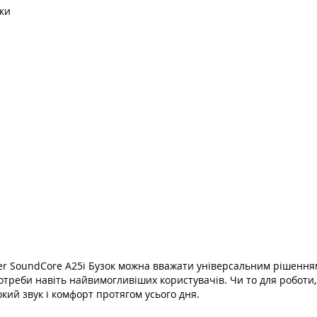
ики
er SoundCore A25i Бузок можна вважати універсальним рішення
потреби навіть найвимогливіших користувачів. Чи то для роботи
кий звук і комфорт протягом усього дня.