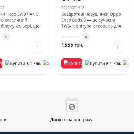
997
00000071418
ки Hoco EW97 ANC
Бездротові навушники Oppo
ть класичний
Enco Buds 3 — це сучасна
 білому кольорі, що
TWS-гарнітура, створена для
 стильно, сучасно і..
щоденного використанн..
0
0
1555
.
грн.
ання
Дисконтна програма