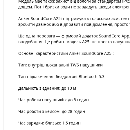
Модель має також захист від вологи за стандартом IPX
дощем. Пот і бризки води не завдадуть шкоди електрон
Anker SoundCore A25i підтримують голосових асистенті
зробити дзвінок або відправити повідомлення, прост
Ще одна перевага — фірмовий додаток SoundCore App,
вподобання. Це робить модель A25i не просто навушни
Основні характеристики Anker SoundCore A25i:
Тип: внутрішньоканальні TWS навушники
Тип підключення: бездротові Bluetooth 5.3
Дальність з’єднання: до 10 м
Час роботи навушників: до 8 годин
Час роботи з кейсом: до 28 годин
Час зарядки: близько 1,5 годин