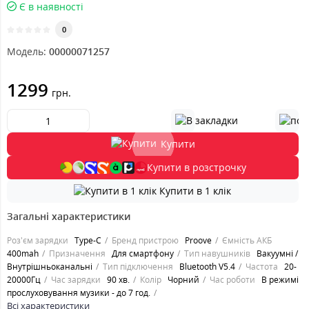
Є в наявності
0
Модель:
00000071257
1299
грн.
Купити
Купити в розстрочку
Купити в 1 клік
Загальні характеристики
Роз'єм зарядки
Type-C
Бренд пристрою
Proove
Ємність АКБ
400mah
Призначення
Для смартфону
Тип навушників
Вакуумні /
Внутрішньоканальні
Тип підключення
Bluetooth V5.4
Частота
20-
20000Гц
Час зарядки
90 хв.
Колір
Чорний
Час роботи
В режимі
прослуховування музики - до 7 год.
Всі характеристики