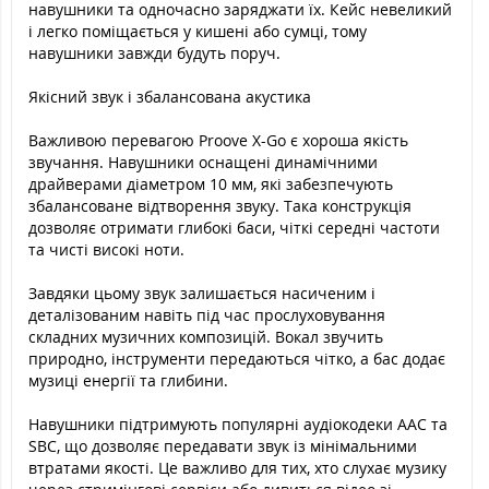
навушники та одночасно заряджати їх. Кейс невеликий
і легко поміщається у кишені або сумці, тому
навушники завжди будуть поруч.
Якісний звук і збалансована акустика
Важливою перевагою Proove X-Go є хороша якість
звучання. Навушники оснащені динамічними
драйверами діаметром 10 мм, які забезпечують
збалансоване відтворення звуку. Така конструкція
дозволяє отримати глибокі баси, чіткі середні частоти
та чисті високі ноти.
Завдяки цьому звук залишається насиченим і
деталізованим навіть під час прослуховування
складних музичних композицій. Вокал звучить
природно, інструменти передаються чітко, а бас додає
музиці енергії та глибини.
Навушники підтримують популярні аудіокодеки AAC та
SBC, що дозволяє передавати звук із мінімальними
втратами якості. Це важливо для тих, хто слухає музику