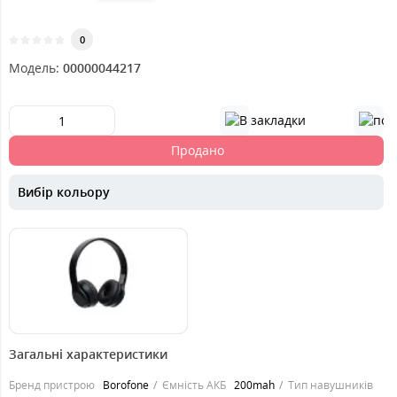
0
Модель:
00000044217
Продано
Вибір кольору
439
грн.
Загальні характеристики
Бренд пристрою
Borofone
Ємність АКБ
200mah
Тип навушників