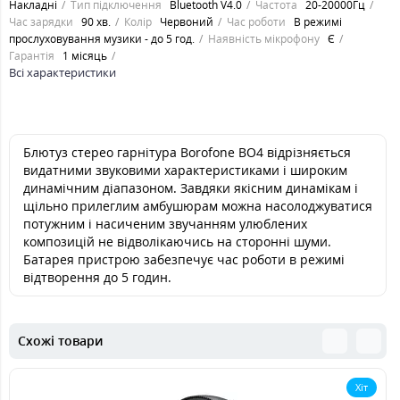
Накладні
Тип підключення
Bluetooth V4.0
Частота
20-20000Гц
Час зарядки
90 хв.
Колір
Червоний
Час роботи
В режимі
прослуховування музики - до 5 год.
Наявність мікрофону
Є
Гарантія
1 місяць
Всі характеристики
Блютуз стерео гарнітура Borofone BO4 відрізняється
видатними звуковими характеристиками і широким
динамічним діапазоном. Завдяки якісним динамікам і
щільно прилеглим амбушюрам можна насолоджуватися
потужним і насиченим звучанням улюблених
композицій не відволікаючись на сторонні шуми.
Батарея пристрою забезпечує час роботи в режимі
відтворення до 5 годин.
Схожі товари
Хіт