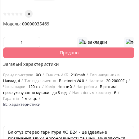
0
Модель:
00000035469
Продано
Загальні характеристики
Бренд пристрою
XO
Ємність АКБ
210mah
Тип навушників
Накладні
Тип підключення
Bluetooth V4.0
Частота
20-20000Гц
Час зарядки
120 хв.
Колір
Чорний
Час роботи
В режимі
прослуховування музики - до 8 год.
Наявність мікрофону
Є
Гарантія
1 місяць
Всі характеристики
Блютуз стерео гарнітура XO B24 - це ідеальне
поєднання звуку, ергономічності та ціни. Виділяються