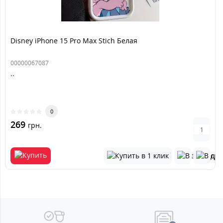
Disney iPhone 15 Pro Max Stich Белая
00000067087
..
0
269
грн.