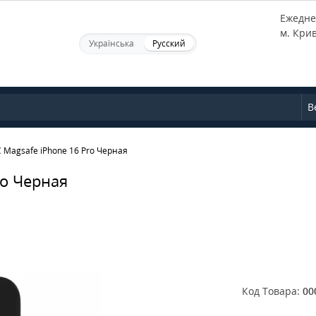
Ежеднев
м. Кри
Українська
Русский
В
 Magsafe iPhone 16 Pro Черная
ro Черная
Код Товара:
00