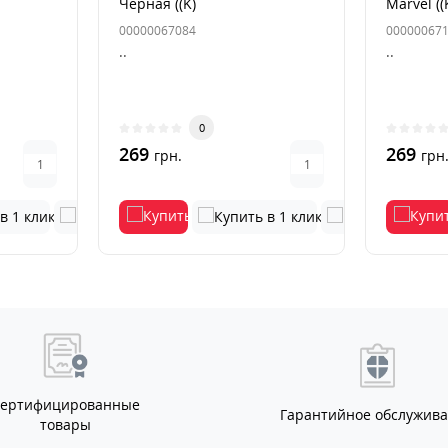
Черная ((K)
Marvel ((
00000067084
00000067
..
..
0
269
269
грн.
грн
Сертифицированные
Гарантийное обслужив
товары