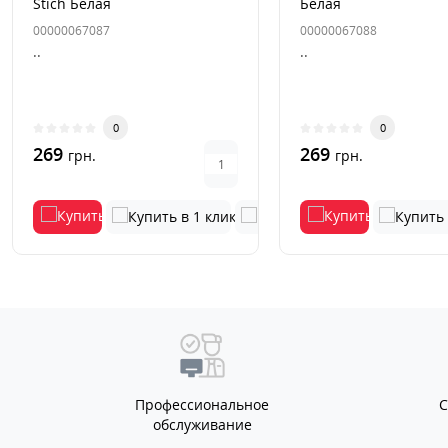
Stich Белая
Белая
00000067087
00000067088
..
..
0
0
269
269
грн.
грн.
Профессиональное
обслуживание