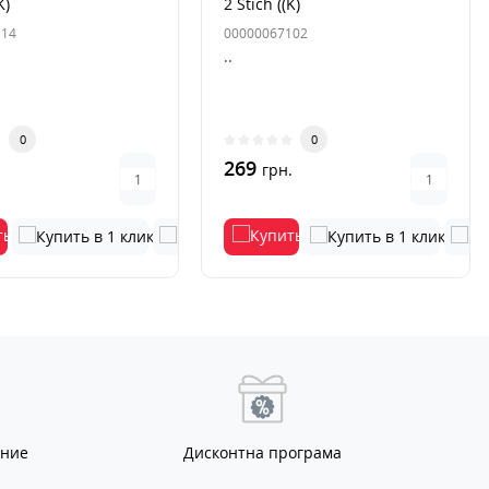
K)
2 Stich ((K)
114
00000067102
..
0
0
269
.
грн.
ание
Дисконтна програма