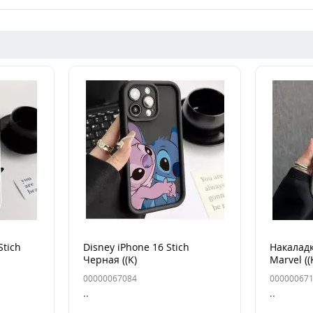
Stich
Disney iPhone 16 Stich
Накаладк
Черная ((K)
Marvel ((
00000067084
00000067
..
..