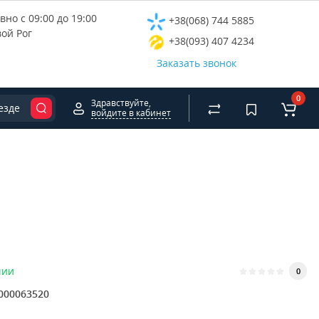
но с 09:00 до 19:00
+38(068) 744 5885
вой Рог
+38(093) 407 4234
Заказать звонок
0
Здравствуйте,
езде
войдите в кабинет
чии
0
000063520