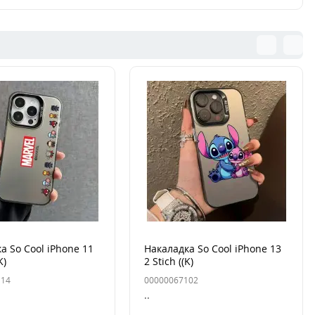
а So Cool iPhone 11
Накаладка So Cool iPhone 13
K)
2 Stich ((K)
114
00000067102
..