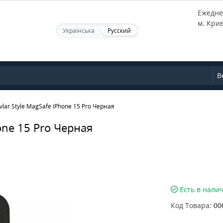
Ежеднев
м. Кри
Українська
Русский
В
lar Style MagSafe iPhone 15 Pro Черная
one 15 Pro Черная
Есть в нали
Код Товара:
00