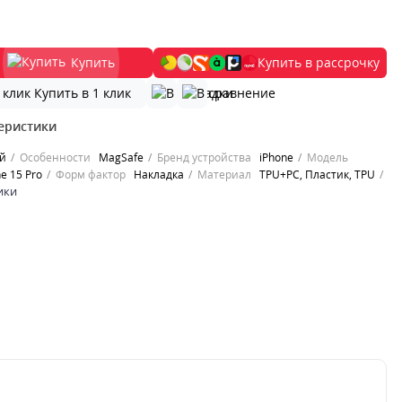
Купить
Купить в рассрочку
Купить в 1 клик
еристики
й
Особенности
MagSafe
Бренд устройства
iPhone
Модель
e 15 Pro
Форм фактор
Накладка
Материал
TPU+PC, Пластик, TPU
ики