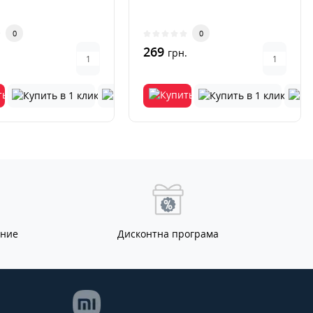
0
0
269
.
грн.
ание
Дисконтна програма